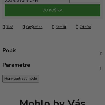
3,33 € vrátane DPH
Jednotková cena:
DO KOŠÍKA
Tlač
Opýtať sa
Strážiť
Zdieľať
Popis
Parametre
High-contrast mode
Mohlo by Vás