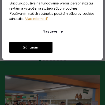
Bricol.sk používa na fungovanie webu, personalizáciu
reklám a vylepšenia služieb súbory cookies.
1,22 € vrátane DPH
Používaním našich stránok s použitím súborov cookies
0,99 €
súhlasíte.
Viac informacií
/ ks
2,56 €
(-61%)
Nastavenie
Do košíka
Súhlasím