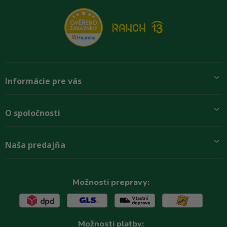
Informácie pre vás
Pridajte sa k nám
O spoločnosti
Preprava a platba
Obchodné podmienky
Aktuality
Naša predajňa
Rady zákazníkom
O firme
Paletové odbery so zľavou
Zastupenie značiek
Podmínky ochrany osobních údajů
Kontakty
Možnosti prepravy:
Možnosti platby: