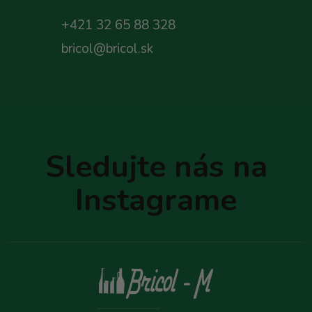
+421 32 65 88 328
bricol@bricol.sk
Z
á
p
Sledujte nás na
ä
t
Instagrame
i
e