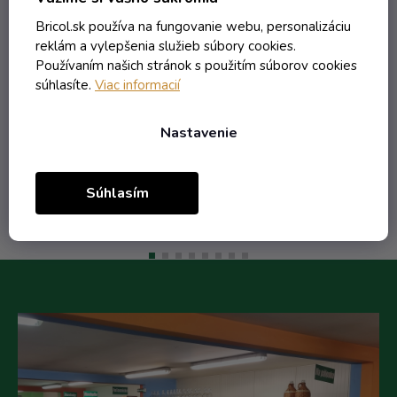
lístkom s nápisom Maruna
marhuľovica
Skladom
Bricol.sk používa na fungovanie webu, personalizáciu
reklám a vylepšenia služieb súbory cookies.
Používaním našich stránok s použitím súborov cookies
súhlasíte.
Viac informacií
12,21 € vrátane DPH
9,93 €
/ ks
Nastavenie
Do košíka
Súhlasím