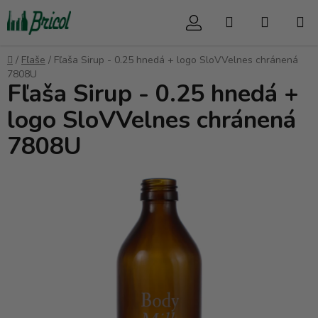
Prejsť
Hľadať
NÁKUP
na
obsah
KOŠÍK
Domov
/
Fľaše
/
Fľaša Sirup - 0.25 hnedá + logo SloVVelnes chránená
7808U
Fľaša Sirup - 0.25 hnedá +
logo SloVVelnes chránená
7808U