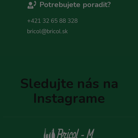
Potrebujete poradit?
+421 32 65 88 328
bricol@bricol.sk
Z
á
p
Sledujte nás na
ä
t
Instagrame
i
e