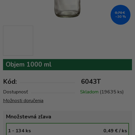
0,70 €
–30 %
Objem 1000 ml
Kód:
6043T
Dostupnosť
Skladom
(19635 ks)
Možnosti doručenia
Množstevná zľava
1 - 134 ks
0,49 €
/ ks