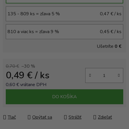
135 - 809 ks = zľava 5 %
0,47 €
/ ks
810 a viac ks = zľava 9 %
0,45 €
/ ks
Ušetríte
0 €
0,70 €
–30 %
0,49 €
/ ks
0,60 € vrátane DPH
Jednotková cena:
DO KOŠÍKA
Tlač
Opýtať sa
Strážiť
Zdieľať