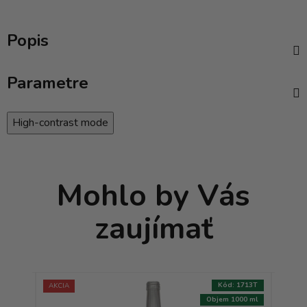
Popis
Parametre
High-contrast mode
Mohlo by Vás
zaujímať
:
0161T
Kód:
1713T
AKCIA
500 ml
Objem 1000 ml