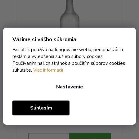
Vážime si vášho súkromia
Bricol.sk používa na fungovanie webu, personalizáciu
reklám a vylepšenia služieb súbory cookies.
Používaním našich stránok s použitím súborov cookies
bná
Fľaša Geradehals - 1.00
súhlasíte.
Viac informacií
bezfarebná W
Nastavenie
Skladom
0,66 € vrátane DPH
Súhlasím
0,54 €
/ ks
0,67 €
(-20%)