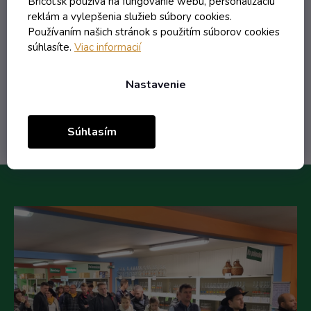
Bricol.sk používa na fungovanie webu, personalizáciu
reklám a vylepšenia služieb súbory cookies.
6,97 € vrátane DPH
Používaním našich stránok s použitím súborov cookies
5,67 €
/ ks
súhlasíte.
Viac informacií
6,77 €
(-16%)
Nastavenie
Do košíka
Súhlasím