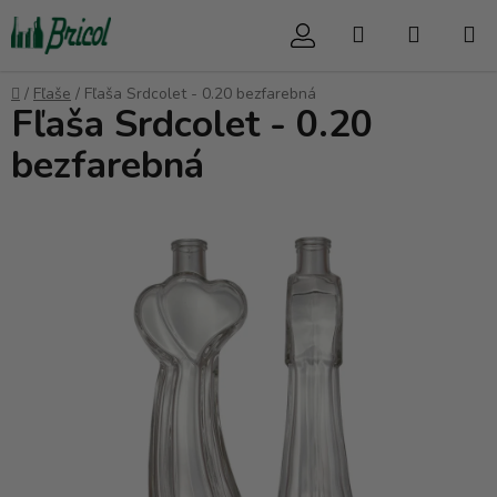
Prejsť
Hľadať
NÁKUP
na
obsah
KOŠÍK
Domov
/
Fľaše
/
Fľaša Srdcolet - 0.20 bezfarebná
Fľaša Srdcolet - 0.20
bezfarebná