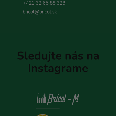
+421 32 65 88 328
bricol@bricol.sk
Z
á
p
Sledujte nás na
ä
t
Instagrame
i
e