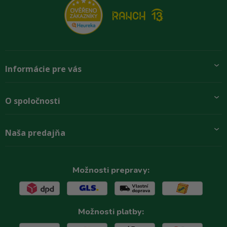
Informácie pre vás
Pridajte sa k nám
O spoločnosti
Preprava a platba
Obchodné podmienky
Aktuality
Naša predajňa
Rady zákazníkom
O firme
Paletové odbery so zľavou
Zastupenie značiek
Podmínky ochrany osobních údajů
Kontakty
Možnosti prepravy:
Možnosti platby: