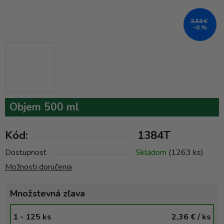
2,53 €
–6 %
Objem 500 ml
Kód:
1384T
Dostupnosť
Skladom
(1263 ks)
Možnosti doručenia
Množstevná zľava
1 - 125 ks
2,36 €
/ ks