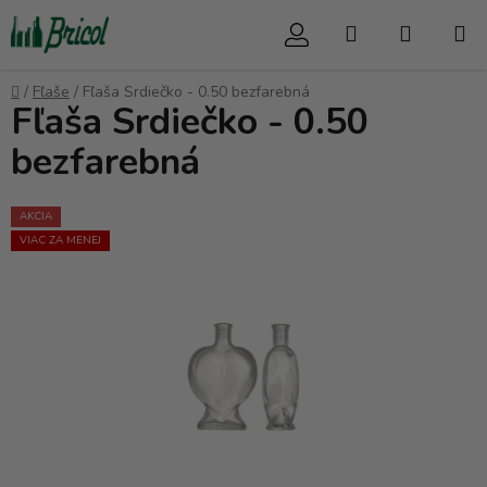
Prejsť
Hľadať
NÁKUP
na
obsah
KOŠÍK
Domov
/
Fľaše
/
Fľaša Srdiečko - 0.50 bezfarebná
Fľaša Srdiečko - 0.50
bezfarebná
AKCIA
VIAC ZA MENEJ