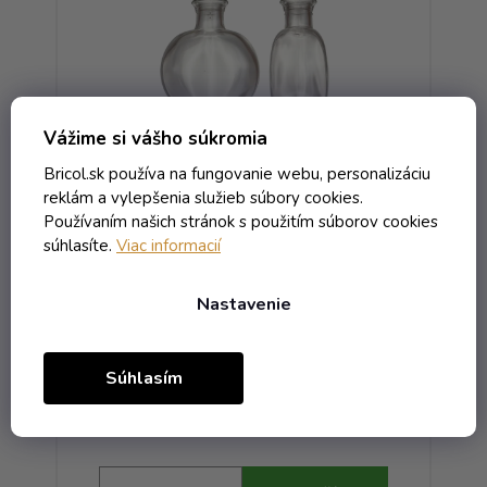
Vážime si vášho súkromia
Bricol.sk používa na fungovanie webu, personalizáciu
reklám a vylepšenia služieb súbory cookies.
Používaním našich stránok s použitím súborov cookies
á
Fľaša Srdiečko - 0.20 bezfarebná
Fľ
súhlasíte.
Viac informacií
Nastavenie
Externý sklad - dodanie do 10 dní
Súhlasím
3,14 € vrátane DPH
2,55 €
/ ks