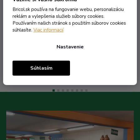
Skladom
Bricol.sk používa na fungovanie webu, personalizáciu
reklám a vylepšenia služieb súbory cookies.
Používaním našich stránok s použitím súborov cookies
súhlasíte.
Viac informacií
2,00 € vrátane DPH
1,63 €
/ ks
Nastavenie
Do košíka
Súhlasím