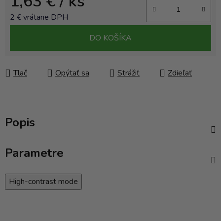
1,63 €
/ ks
2 € vrátane DPH
Jednotková cena:
DO KOŠÍKA
Tlač
Opýtať sa
Strážiť
Zdieľať
Popis
Parametre
High-contrast mode