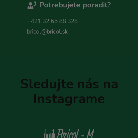
Potrebujete poradit?
+421 32 65 88 328
bricol@bricol.sk
Z
á
p
Sledujte nás na
ä
t
Instagrame
i
e