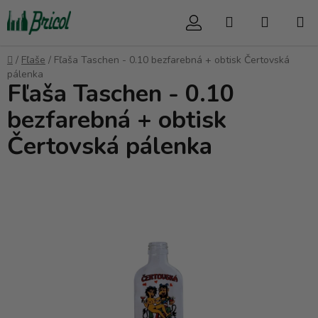
Prejsť
Hľadať
NÁKUP
na
obsah
KOŠÍK
Domov
/
Fľaše
/
Fľaša Taschen - 0.10 bezfarebná + obtisk Čertovská
pálenka
Fľaša Taschen - 0.10
bezfarebná + obtisk
Čertovská pálenka