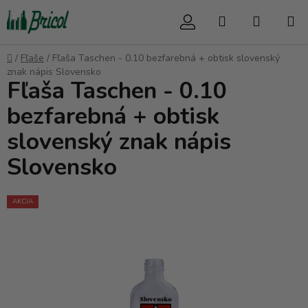
Prejsť
Hľadať
NÁKUP
na
obsah
KOŠÍK
Domov
/
Fľaše
/
Fľaša Taschen - 0.10 bezfarebná + obtisk slovenský
znak nápis Slovensko
Fľaša Taschen - 0.10
bezfarebná + obtisk
slovenský znak nápis
Slovensko
AKCIA