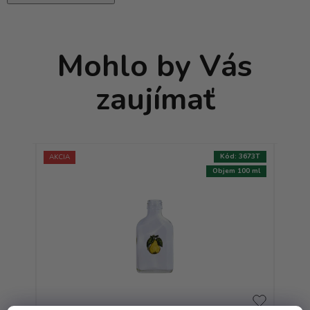
Mohlo by Vás
zaujímať
:
7857T
Kód:
3673T
AKCIA
500 ml
Objem 100 ml