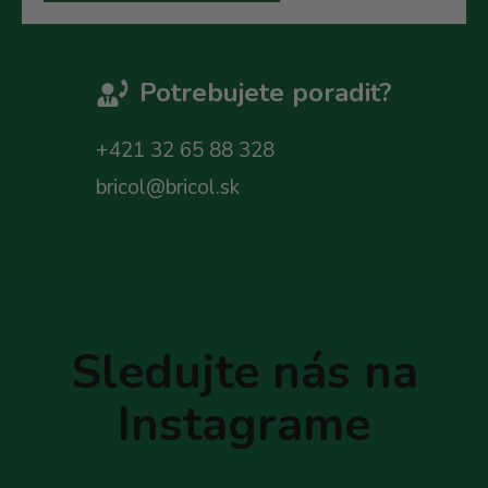
Potrebujete poradit?
+421 32 65 88 328
bricol@bricol.sk
Z
á
p
Sledujte nás na
ä
t
Instagrame
i
e