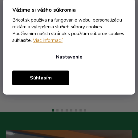
bná
Fľaša Taschen - 0.10 bezfarebná
Fľ
Vážime si vášho súkromia
é
+ obtisk hruška žltá 2 listy
Bricol.sk používa na fungovanie webu, personalizáciu
reklám a vylepšenia služieb súbory cookies.
Skladom
Používaním našich stránok s použitím súborov cookies
súhlasíte.
Viac informacií
1,21 € vrátane DPH
0,98 €
/ ks
Nastavenie
1,63 €
(-40%)
Súhlasím
Do košíka