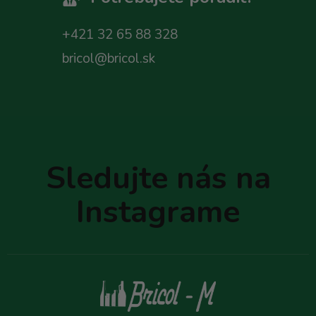
+421 32 65 88 328
bricol@bricol.sk
Z
á
p
Sledujte nás na
ä
t
Instagrame
i
e