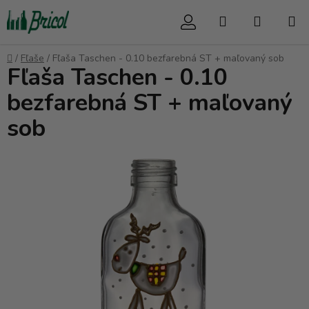
Prejsť
Hľadať
NÁKUP
na
obsah
KOŠÍK
Domov
/
Fľaše
/
Fľaša Taschen - 0.10 bezfarebná ST + maľovaný sob
Fľaša Taschen - 0.10
bezfarebná ST + maľovaný
sob