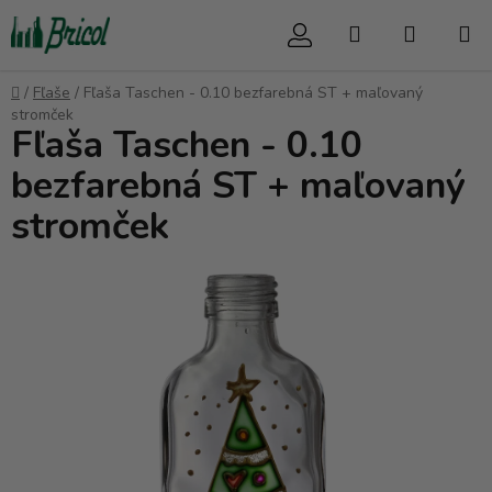
Prejsť
Hľadať
NÁKUP
na
obsah
KOŠÍK
Domov
/
Fľaše
/
Fľaša Taschen - 0.10 bezfarebná ST + maľovaný
stromček
Fľaša Taschen - 0.10
bezfarebná ST + maľovaný
stromček