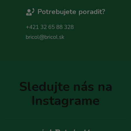
Potrebujete poradit?
+421 32 65 88 328
bricol@bricol.sk
Z
á
p
Sledujte nás na
ä
t
Instagrame
i
e