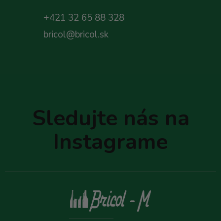
+421 32 65 88 328
bricol@bricol.sk
Z
á
p
Sledujte nás na
ä
t
Instagrame
i
e