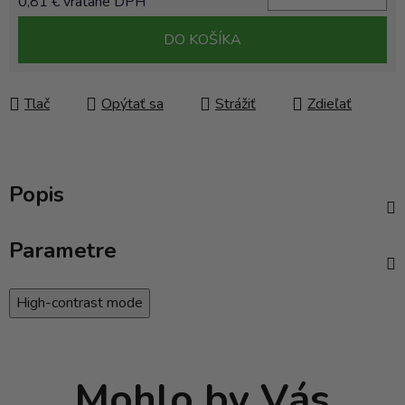
0,81 € vrátane DPH
Jednotková cena:
DO KOŠÍKA
Tlač
Opýtať sa
Strážiť
Zdieľať
Popis
Parametre
High-contrast mode
Mohlo by Vás