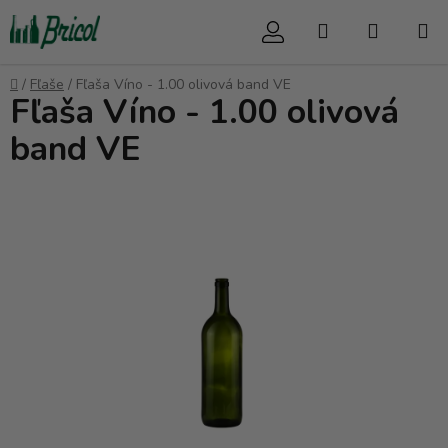
Prejsť
Hľadať
NÁKUP
na
obsah
KOŠÍK
Domov
/
Fľaše
/
Fľaša Víno - 1.00 olivová band VE
Fľaša Víno - 1.00 olivová
band VE