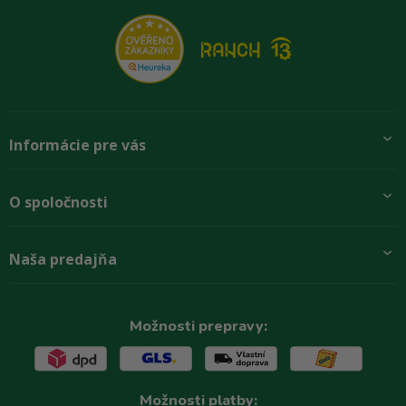
Informácie pre vás
Pridajte sa k nám
O spoločnosti
Preprava a platba
Obchodné podmienky
Aktuality
Naša predajňa
Rady zákazníkom
O firme
Paletové odbery so zľavou
Zastupenie značiek
Podmínky ochrany osobních údajů
Kontakty
Možnosti prepravy:
Možnosti platby: