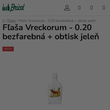
Prejsť
Hľadať
NÁKUP
na
obsah
KOŠÍK
Domov
/
Fľaše
/
Fľaša Vreckorum - 0.20 bezfarebná + obtisk jeleň
Fľaša Vreckorum - 0.20
bezfarebná + obtisk jeleň
AKCIA