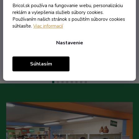
Skladom
Bricol.sk používa na fungovanie webu, personalizáciu
reklám a vylepšenia služieb súbory cookies.
3,62 € vrátane DPH
Používaním našich stránok s použitím súborov cookies
2,94 €
súhlasíte.
Viac informacií
/ ks
3,89 €
(-24%)
Nastavenie
Do košíka
Súhlasím