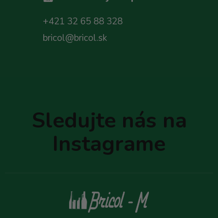
+421 32 65 88 328
bricol@bricol.sk
Z
á
p
Sledujte nás na
ä
t
Instagrame
i
e