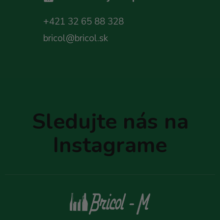
+421 32 65 88 328
bricol@bricol.sk
Z
á
p
Sledujte nás na
ä
t
Instagrame
i
e