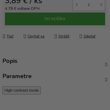
3,89 €
/ ks
4,78 € vrátane DPH
Jednotková cena:
DO KOŠÍKA
Tlač
Opýtať sa
Strážiť
Zdieľať
Popis
Parametre
High-contrast mode