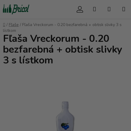
Prejsť
Hľadať
NÁKUP
na
obsah
KOŠÍK
Domov
/
Fľaše
/
Fľaša Vreckorum - 0.20 bezfarebná + obtisk slivky 3 s
lístkom
Fľaša Vreckorum - 0.20
bezfarebná + obtisk slivky
3 s lístkom