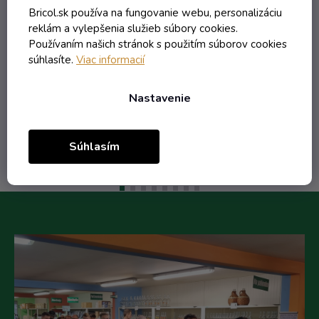
lístkom
Bricol.sk používa na fungovanie webu, personalizáciu
Skladom
reklám a vylepšenia služieb súbory cookies.
Používaním našich stránok s použitím súborov cookies
súhlasíte.
Viac informacií
4,78 € vrátane DPH
3,89 €
/ ks
Nastavenie
Do košíka
Súhlasím