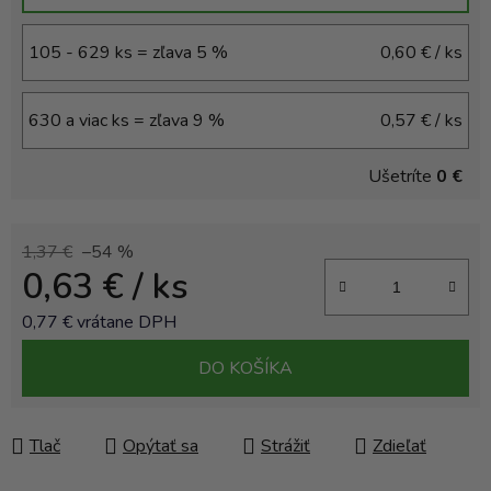
105 - 629 ks = zľava 5 %
0,60 €
/ ks
630 a viac ks = zľava 9 %
0,57 €
/ ks
Ušetríte
0 €
1,37 €
–54 %
0,63 €
/ ks
0,77 € vrátane DPH
Jednotková cena:
DO KOŠÍKA
Tlač
Opýtať sa
Strážiť
Zdieľať