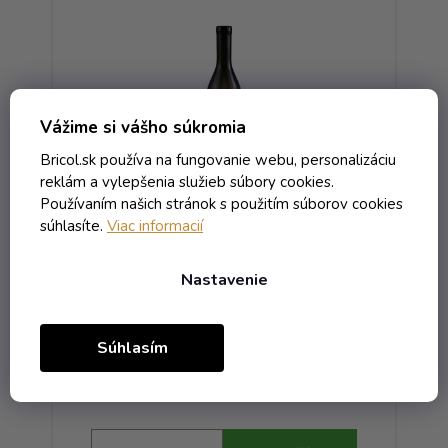
Vážime si vášho súkromia
Bricol.sk používa na fungovanie webu, personalizáciu
reklám a vylepšenia služieb súbory cookies.
Používaním našich stránok s použitím súborov cookies
 W
Fľaša Rustika - 0.25 antik OBM
súhlasíte.
Viac informacií
Nastavenie
Skladom
1,22 € vrátane DPH
Súhlasím
0,99 €
/ ks
2,56 €
(-61%)