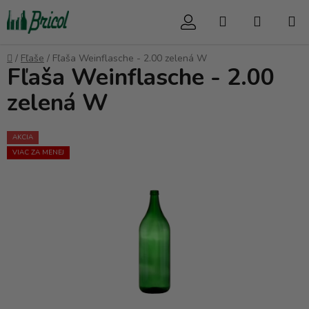
Prejsť
Hľadať
NÁKUP
na
obsah
KOŠÍK
Domov
/
Fľaše
/
Fľaša Weinflasche - 2.00 zelená W
Fľaša Weinflasche - 2.00
zelená W
AKCIA
VIAC ZA MENEJ