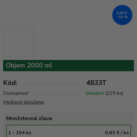
1,37 €
–54 %
Objem 2000 ml
Kód:
4833T
Dostupnosť
Skladom
(225 ks)
Možnosti doručenia
Množstevná zľava
1 - 104 ks
0,63 €
/ ks