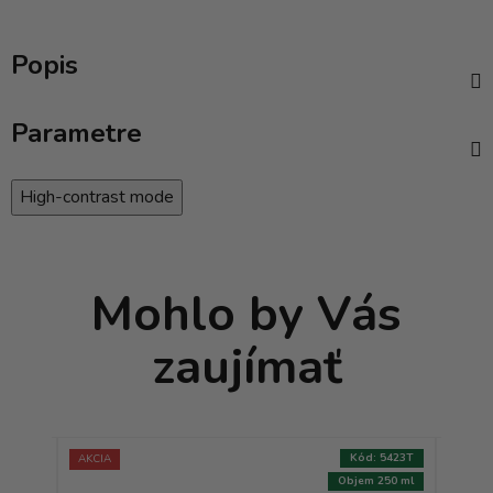
Popis
Parametre
High-contrast mode
Mohlo by Vás
zaujímať
:
9004T
Kód:
5423T
AKCIA
000 ml
Objem 250 ml