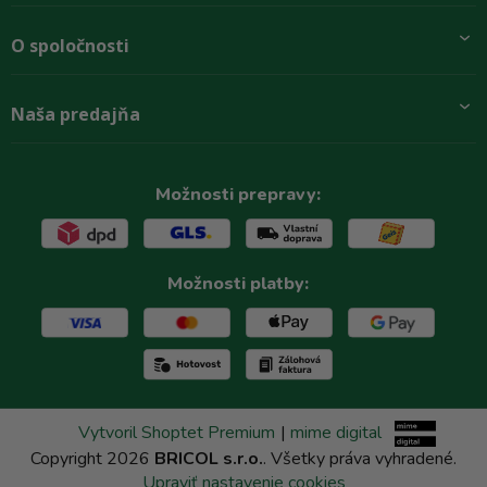
Pridajte sa k nám
O spoločnosti
Preprava a platba
Obchodné podmienky
Aktuality
Naša predajňa
Rady zákazníkom
O firme
Paletové odbery so zľavou
Zastupenie značiek
Podmínky ochrany osobních údajů
Kontakty
Možnosti prepravy:
Možnosti platby:
Vytvoril Shoptet Premium
|
mime digital
Copyright 2026
BRICOL s.r.o.
. Všetky práva vyhradené.
Upraviť nastavenie cookies