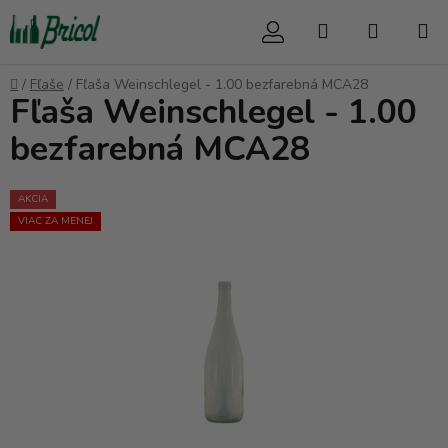
Prejsť
Hľadať
NÁKUP
na
obsah
KOŠÍK
Domov
/
Fľaše
/
Fľaša Weinschlegel - 1.00 bezfarebná MCA28
Fľaša Weinschlegel - 1.00
bezfarebná MCA28
AKCIA
VIAC ZA MENEJ