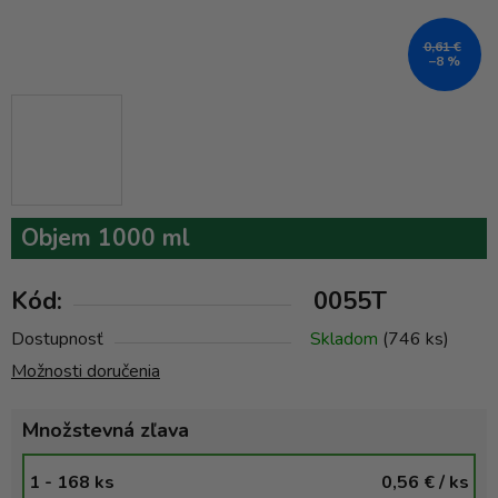
0,61 €
–8 %
Objem 1000 ml
Kód:
0055T
Dostupnosť
Skladom
(746 ks)
Možnosti doručenia
Množstevná zľava
1 - 168 ks
0,56 €
/ ks