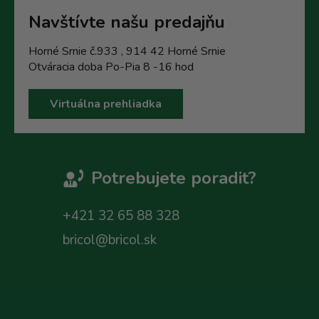
Navštívte našu predajňu
Horné Srnie č.933 , 914 42 Horné Srnie
Otváracia doba Po-Pia 8 -16 hod
Virtuálna prehliadka
Potrebujete poradit?
+421 32 65 88 328
bricol@bricol.sk
Z