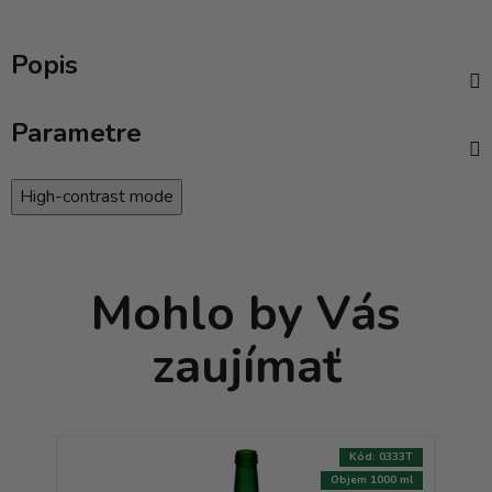
Popis
Parametre
High-contrast mode
Mohlo by Vás
zaujímať
:
8372T
Kód:
0333T
750 ml
Objem 1000 ml