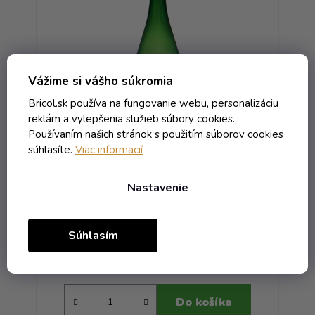
Vážime si vášho súkromia
Bricol.sk používa na fungovanie webu, personalizáciu
reklám a vylepšenia služieb súbory cookies.
Používaním našich stránok s použitím súborov cookies
súhlasíte.
Viac informacií
Fľaša Weinschlegel - 1.00 zelená
Fľ
MCA28 W
Nastavenie
Externý sklad - dodanie do 10 dní
Súhlasím
0,64 € vrátane DPH
0,52 €
/ ks
Do košíka