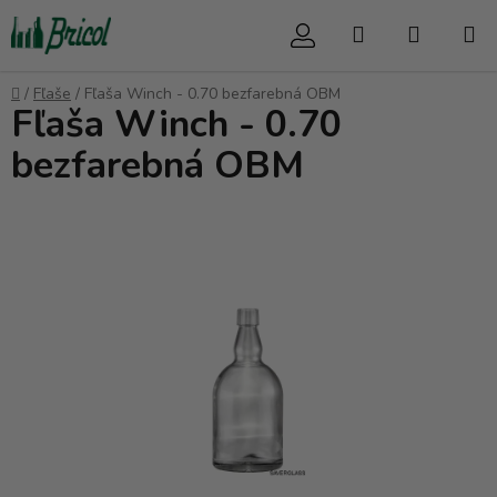
Prejsť
Hľadať
NÁKUP
na
obsah
KOŠÍK
Domov
/
Fľaše
/
Fľaša Winch - 0.70 bezfarebná OBM
Fľaša Winch - 0.70
bezfarebná OBM