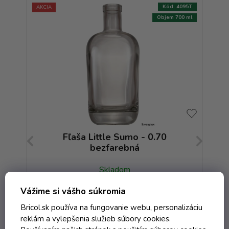
:
7628T
Kód:
4095T
AKCIA
AKCIA
700 ml
Objem 700 ml
bná
Fľaša Little Sumo - 0.70
bezfarebná
Skladom
Vážime si vášho súkromia
2,45 € vrátane DPH
Bricol.sk používa na fungovanie webu, personalizáciu
1,99 €
/ ks
reklám a vylepšenia služieb súbory cookies.
3,40 €
(-41%)