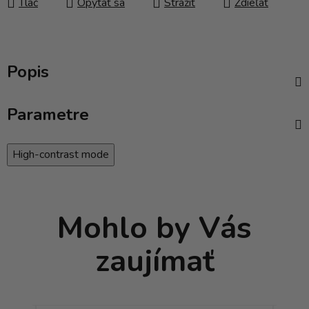
Tlač
Opýtať sa
Strážiť
Zdieľať
Popis
Parametre
High-contrast mode
Mohlo by Vás
zaujímať