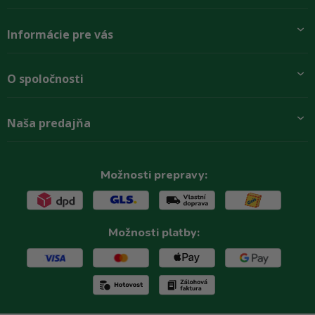
Informácie pre vás
Pridajte sa k nám
O spoločnosti
Preprava a platba
Obchodné podmienky
Aktuality
Naša predajňa
Rady zákazníkom
O firme
Paletové odbery so zľavou
Zastupenie značiek
Podmínky ochrany osobních údajů
Kontakty
Možnosti prepravy:
Možnosti platby: