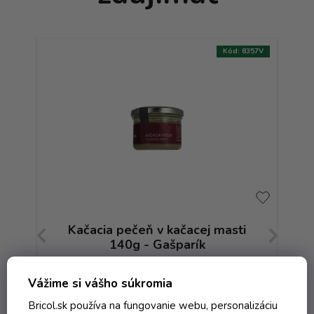
:
7536V
Kód:
8357V
AKCIA
g -
Kačacia pečeň v kačacej masti
Hu
140g - Gašparík
Skladom
Vážime si vášho súkromia
Bricol.sk používa na fungovanie webu, personalizáciu