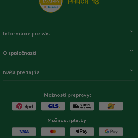
Informácie pre vás
Pridajte sa k nám
O spoločnosti
Preprava a platba
Obchodné podmienky
Aktuality
Naša predajňa
Rady zákazníkom
O firme
Paletové odbery so zľavou
Zastupenie značiek
Podmínky ochrany osobních údajů
Kontakty
Možnosti prepravy:
Možnosti platby: