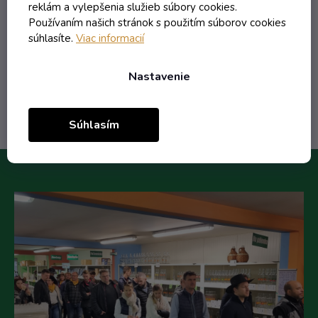
reklám a vylepšenia služieb súbory cookies.
2,81 € vrátane DPH
Používaním našich stránok s použitím súborov cookies
2,28 €
súhlasíte.
Viac informacií
/ ks
Nastavenie
Do košíka
Súhlasím