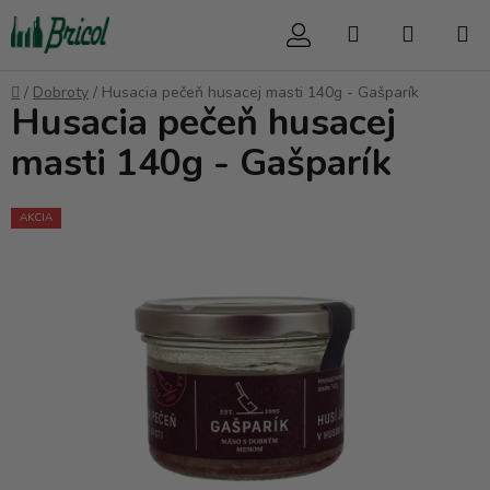
Prejsť
Hľadať
NÁKUP
na
obsah
KOŠÍK
Domov
/
Dobroty
/
Husacia pečeň husacej masti 140g - Gašparík
Husacia pečeň husacej
masti 140g - Gašparík
AKCIA