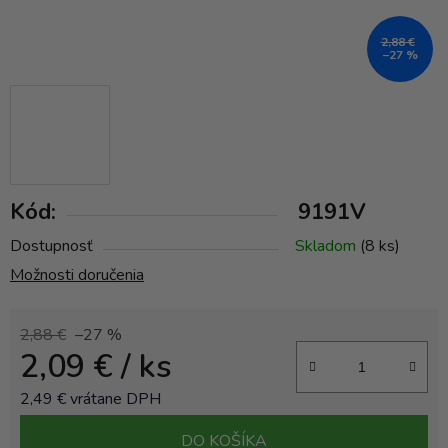
2,88 €
–27 %
Kód:
9191V
Dostupnosť
Skladom
(8 ks)
Možnosti doručenia
2,88 €
–27 %
2,09 €
/ ks
2,49 € vrátane DPH
Jednotková cena:
DO KOŠÍKA