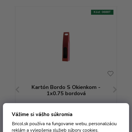
:
0681T
Kód:
0688T
Kartón Bordo S Okienkom -
1x0.75 bordová
Skladom
Vážime si vášho súkromia
Bricol.sk používa na fungovanie webu, personalizáciu
reklám a vylepšenia služieb súbory cookies.
1,57 € vrátane DPH