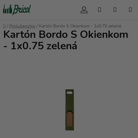
Prejsť
Hľadať
NÁKUP
na
obsah
KOŠÍK
Domov
/
Príslušenstvo
/
Kartón Bordo S Okienkom - 1x0.75 zelená
Kartón Bordo S Okienkom
- 1x0.75 zelená