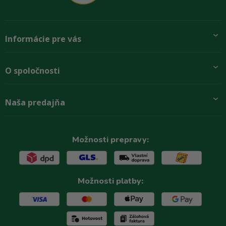
Informácie pre vás
Pridajte sa k nám
O spoločnosti
Preprava a platba
Obchodné podmienky
Aktuality
Naša predajňa
Rady zákazníkom
O firme
Paletové odbery so zľavou
Zastupenie značiek
Podmínky ochrany osobních údajů
Kontakty
Možnosti prepravy:
Možnosti platby: