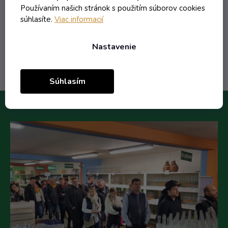
1,28 €
Používaním našich stránok s použitím súborov cookies
/ ks
súhlasíte.
Viac informacií
Do košíka
Nastavenie
Súhlasím