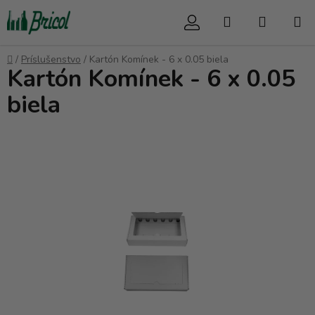
Prejsť
Hľadať
NÁKUP
na
obsah
KOŠÍK
Domov
/
Príslušenstvo
/
Kartón Komínek - 6 x 0.05 biela
Kartón Komínek - 6 x 0.05
biela