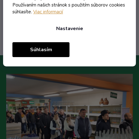
3,33 €
Používaním našich stránok s použitím súborov cookies
/ ks
súhlasíte.
Viac informacií
Do košíka
Nastavenie
Súhlasím