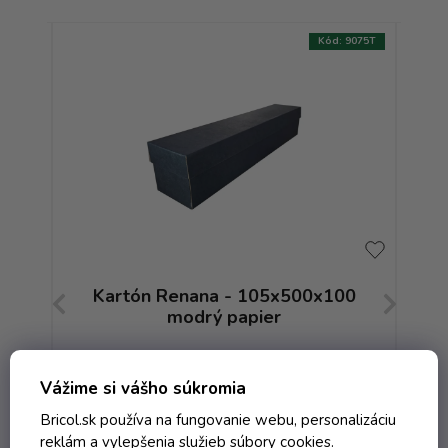
:
0586T
Kód:
9075T
Kartón Renana - 105x500x100
modrý papier
Skladom
Vážime si vášho súkromia
Bricol.sk používa na fungovanie webu, personalizáciu
reklám a vylepšenia služieb súbory cookies.
4,10 € vrátane DPH