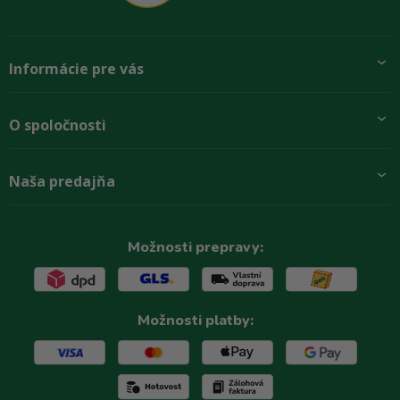
Informácie pre vás
Pridajte sa k nám
O spoločnosti
Preprava a platba
Obchodné podmienky
Aktuality
Naša predajňa
Rady zákazníkom
O firme
Paletové odbery so zľavou
Zastupenie značiek
Podmínky ochrany osobních údajů
Kontakty
Možnosti prepravy:
Možnosti platby: