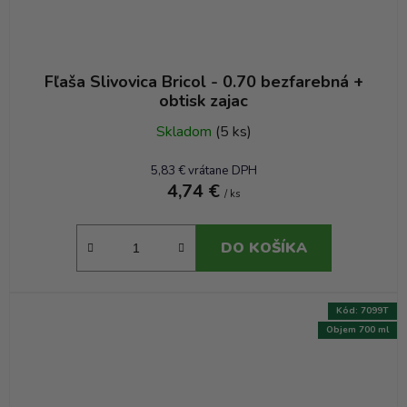
Fľaša Slivovica Bricol - 0.70 bezfarebná +
obtisk zajac
Skladom
(5 ks)
5,83 € vrátane DPH
4,74 €
/ ks
DO KOŠÍKA
Kód:
7099T
Objem 700 ml