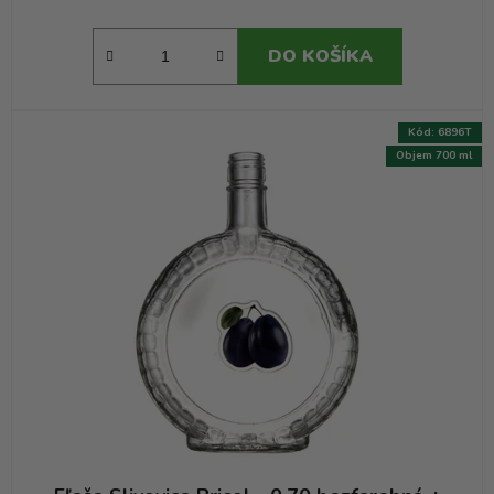
DO KOŠÍKA
Kód:
6896T
Objem 700 ml