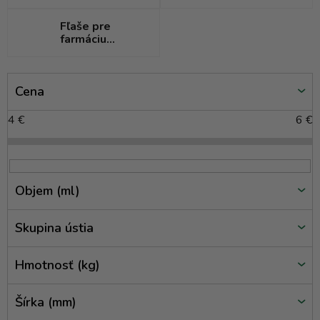
Fľaše pre
farmáciu
(medicínky)
V
Cena
ý
p
4
€
6
€
i
s
p
r
Objem (ml)
o
d
Skupina ústia
u
k
Hmotnosť (kg)
t
o
Šírka (mm)