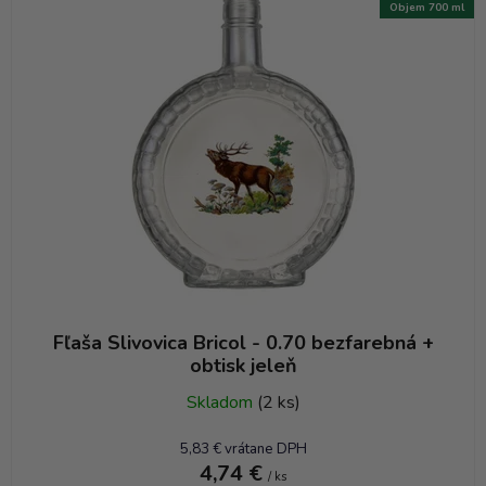
Objem 700 ml
Fľaša Slivovica Bricol - 0.70 bezfarebná +
obtisk jeleň
Skladom
(2 ks)
5,83 € vrátane DPH
4,74 €
/ ks