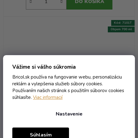
DO KOŠÍKA
Kód:
7101T
Objem 700 ml
Vážime si vášho súkromia
Bricol.sk používa na fungovanie webu, personalizáciu
reklám a vylepšenia služieb súbory cookies.
Používaním našich stránok s použitím súborov cookies
súhlasíte.
Viac informacií
Nastavenie
Fľaša Slivovica Bricol - 0.70 bezfarebná +
obtisk tetrov
Súhlasím