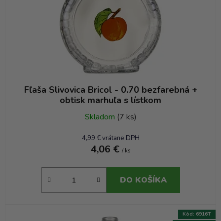
Fľaša Slivovica Bricol - 0.70 bezfarebná +
obtisk marhuľa s lístkom
Skladom
(7 ks)
4,99 € vrátane DPH
4,06 €
/ ks
DO KOŠÍKA
Kód:
6916T