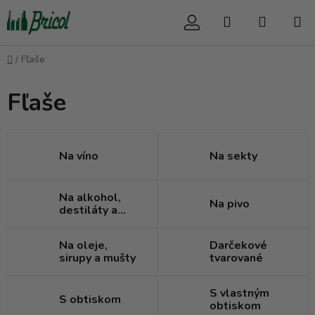
Prejsť
Hľadať
NÁKUP
na
obsah
KOŠÍK
Domov
/
Fľaše
Fľaše
Na víno
Na sekty
Na alkohol,
Na pivo
destiláty a
likéry
Na oleje,
Darčekové
sirupy a mušty
tvarované
S vlastným
S obtiskom
obtiskom