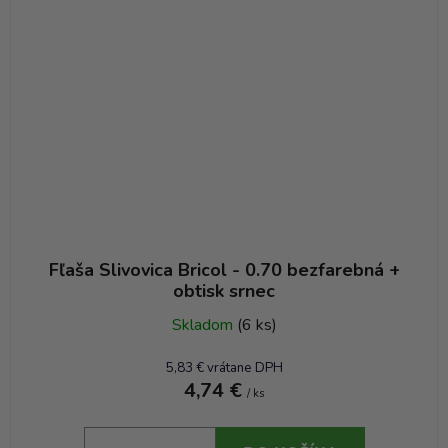
Fľaša Slivovica Bricol - 0.70 bezfarebná +
obtisk srnec
Skladom
(6 ks)
5,83 € vrátane DPH
4,74 €
/ ks