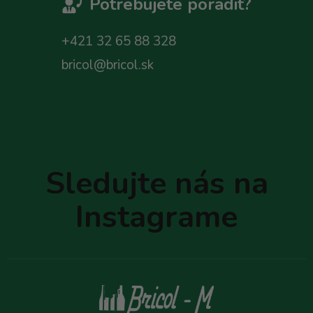
Potrebujete poradit?
+421 32 65 88 328
bricol@bricol.sk
Z
á
p
Sledujte nás na
ä
t
Instagrame
i
e