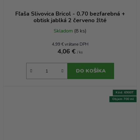
Fľaša Slivovica Bricol - 0.70 bezfarebná +
obtisk jablká 2 červeno žlté
Skladom
(8 ks)
4,99 € vrátane DPH
4,06 €
/ ks
DO KOŠÍKA
Kód:
6900T
Objem 700 ml