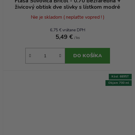
Fľaša Slivovica Bricol - 0.70 bezfarebná +
živicový obtisk dve slivky s lístkom modré
Nie je skladom ( neplaťte vopred ! )
6,75 € vrátane DPH
5,49 €
/ ks
DO KOŠÍKA
Kód:
6895T
Objem 700 ml