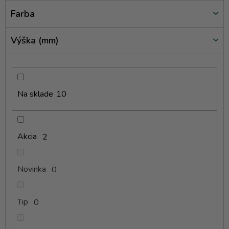
v
Farba
Výška (mm)
Na sklade
10
Akcia
2
Novinka
0
Tip
0