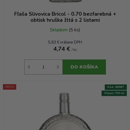
v
Fľaša Slivovica Bricol - 0.70 bezfarebná +
obtisk hruška žltá s 2 listami
Skladom
(5 ks)
5,83 € vrátane DPH
4,74 €
/ ks
DO KOŠÍKA
AKCIA
Kód:
6898T
Objem 700 ml