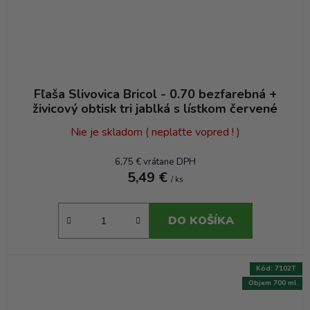
Fľaša Slivovica Bricol - 0.70 bezfarebná +
živicový obtisk tri jablká s lístkom červené
Nie je skladom ( neplaťte vopred ! )
6,75 € vrátane DPH
5,49 €
/ ks
DO KOŠÍKA
Kód:
7102T
Objem 700 ml