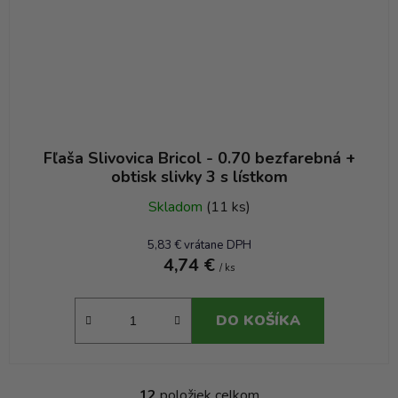
Fľaša Slivovica Bricol - 0.70 bezfarebná +
obtisk slivky 3 s lístkom
Skladom
(11 ks)
5,83 € vrátane DPH
4,74 €
/ ks
DO KOŠÍKA
12
položiek celkom