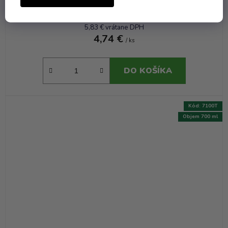
Skladom
(3 ks)
5,83 € vrátane DPH
4,74 €
/ ks
DO KOŠÍKA
Kód:
7100T
Objem 700 ml