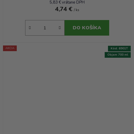
5,83 € vrátane DPH
4,74 €
/ ks
DO KOŠÍKA
AKCIA
Kód:
6901T
Objem 700 ml