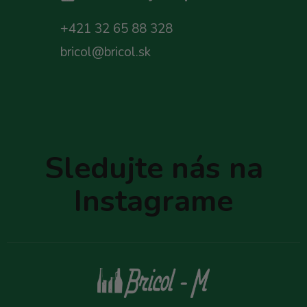
+421 32 65 88 328
bricol@bricol.sk
Z
á
p
Sledujte nás na
ä
t
Instagrame
i
e