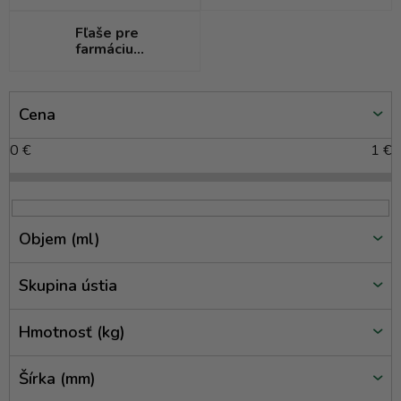
Fľaše pre
farmáciu
(medicínky)
V
Cena
ý
p
0
€
1
€
i
s
p
r
Objem (ml)
o
d
Skupina ústia
u
k
Hmotnosť (kg)
t
o
Šírka (mm)