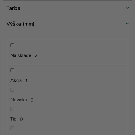
v
Farba
Výška (mm)
Na sklade
2
Akcia
1
Novinka
0
Tip
0