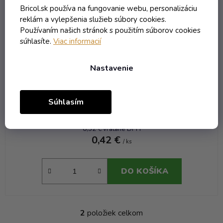
Bricol.sk používa na fungovanie webu, personalizáciu
reklám a vylepšenia služieb súbory cookies.
Používaním našich stránok s použitím súborov cookies
súhlasíte.
Viac informacií
Nastavenie
Fľaša Sekt Picolo W - 0.20 zelená MCA 28
Súhlasím
Externý sklad - dodanie do 10 dní
(6300 ks)
0,52 € vrátane DPH
0,42 €
/ ks
DO KOŠÍKA
2
položiek celkom
O