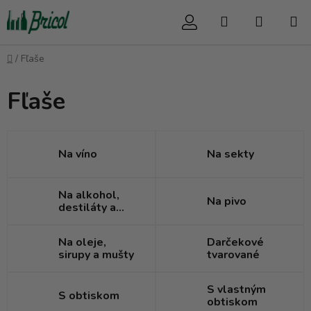
Prejsť
Hľadať
NÁKUP
na
obsah
KOŠÍK
Domov
/
Fľaše
Fľaše
Na víno
Na sekty
Na alkohol,
Na pivo
destiláty a
likéry
Na oleje,
Darčekové
sirupy a mušty
tvarované
S vlastným
S obtiskom
obtiskom