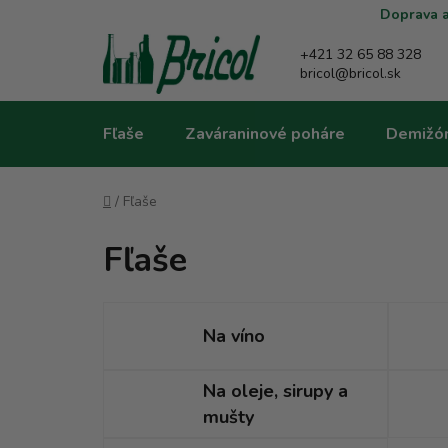
Prejsť
Doprava a
na
obsah
+421 32 65 88 328
bricol@bricol.sk
Fľaše
Zaváraninové poháre
Demižó
Domov
/
Fľaše
Fľaše
Na víno
Na oleje, sirupy a
mušty