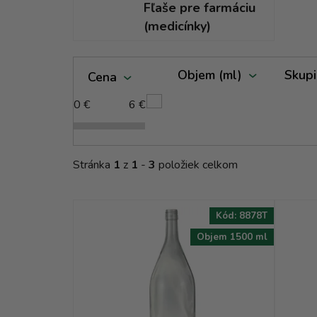
Fľaše pre farmáciu
(medicínky)
V
Objem (ml)
Skupi
Cena
ý
p
0
€
6
€
i
s
p
Stránka
1
z
1
-
3
položiek celkom
r
o
d
Kód:
8878T
u
Objem 1500 ml
k
t
o
v