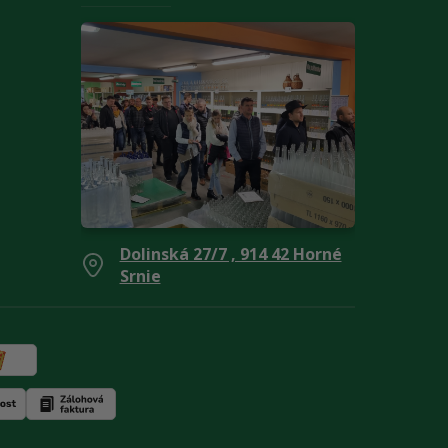
Dolinská 27/7 , 914 42 Horné
Srnie