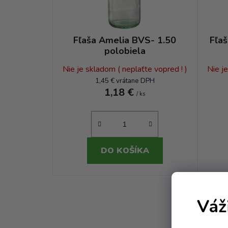
Fľaša Amelia BVS- 1.50
Fľa
polobiela
Nie je skladom ( neplaťte vopred ! )
Nie j
1,45 € vrátane DPH
1,18 €
/ ks
DO KOŠÍKA
Váž