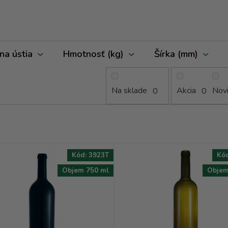
na ústia
Hmotnosť (kg)
Šírka (mm)
Na sklade
Akcia
Nov
0
0
Kód:
3923T
Kó
Objem 750 ml
Objem