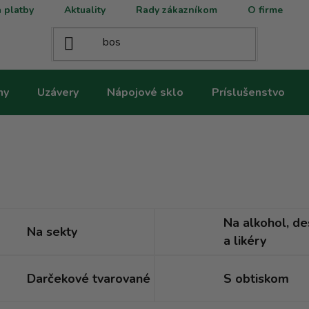
 platby
Aktuality
Rady zákazníkom
O firme
ny
Uzávery
Nápojové sklo
Príslušenstvo
Na alkohol, de
Na sekty
a likéry
Darčekové tvarované
S obtiskom