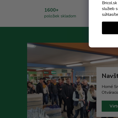
Bricol.s
služieb 
1600+
súhlasít
položiek skladom
Navšt
Horné Sr
Otváraci
Virt