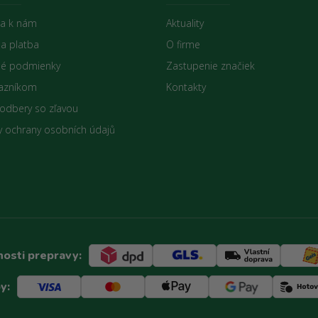
sa k nám
Aktuality
 a platba
O firme
é podmienky
Zastupenie značiek
azníkom
Kontakty
 odbery so zľavou
 ochrany osobních údajů
osti prepravy:
y: