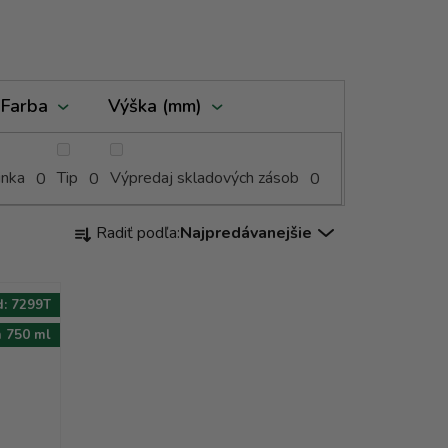
Farba
Výška (mm)
inka
Tip
Výpredaj skladových zásob
0
0
0
R
Radiť podľa:
Najpredávanejšie
a
d
e
d:
7299T
n
 750 ml
i
e
p
r