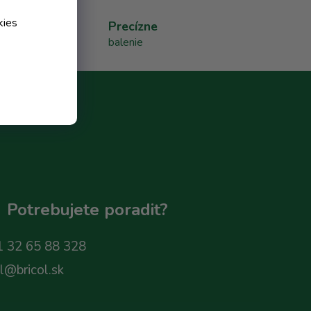
kies
Precízne
balenie
Potrebujete poradit?
 32 65 88 328
ol@bricol.sk