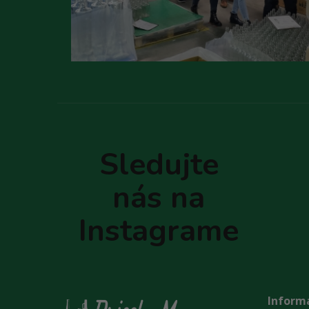
Z
á
p
Sledujte
ä
t
nás na
i
e
Instagrame
Informá