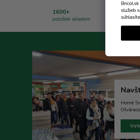
Bricol.s
služieb 
1600+
súhlasít
položiek skladom
Navšt
Horné Sr
Otváraci
Virt