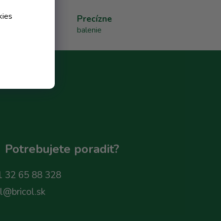
kies
Precízne
balenie
Potrebujete poradit?
 32 65 88 328
ol@bricol.sk