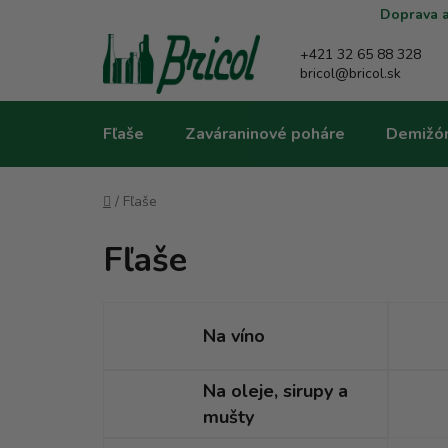
Prejsť
Doprava a
na
obsah
+421 32 65 88 328
bricol@bricol.sk
Fľaše
Zaváraninové poháre
Demižó
Domov
/
Fľaše
Fľaše
Na víno
Na oleje, sirupy a
mušty