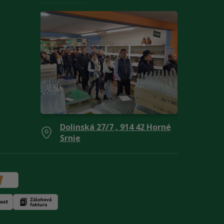
Dolinská 27/7 , 914 42 Horné
Srnie