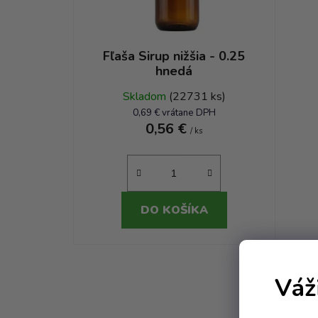
Fľaša Sirup nižšia - 0.25
hnedá
Skladom
(22731 ks)
0,69 € vrátane DPH
0,56 €
/ ks
DO KOŠÍKA
Váž