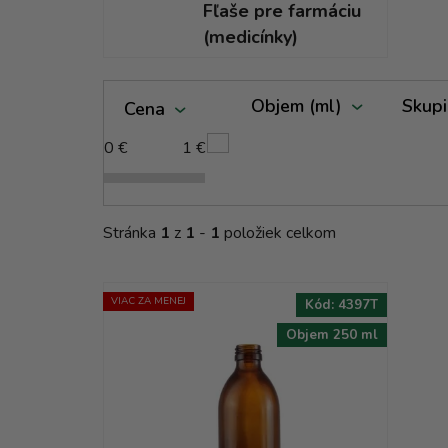
Fľaše pre farmáciu
(medicínky)
V
Objem (ml)
Skupi
Cena
ý
p
0
€
1
€
i
s
p
Stránka
1
z
1
-
1
položiek celkom
r
o
d
VIAC ZA MENEJ
Kód:
4397T
u
Objem 250 ml
k
t
o
v