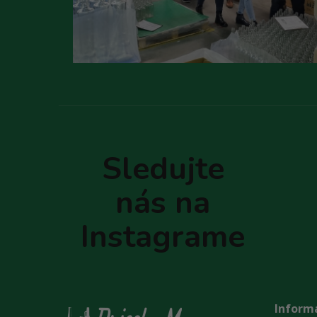
Z
á
p
Sledujte
ä
t
nás na
i
e
Instagrame
Informá