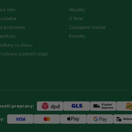
sa k nám
Aktuality
 a platba
O firme
é podmienky
Zastupenie značiek
azníkom
Kontakty
 odbery so zľavou
 ochrany osobních údajů
osti prepravy:
y: