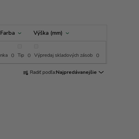
Farba
Výška (mm)
inka
Tip
Výpredaj skladových zásob
0
0
0
R
Radiť podľa:
Najpredávanejšie
a
d
e
n
i
e
p
r