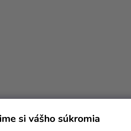
O
ime si vášho súkromia
v
l
á