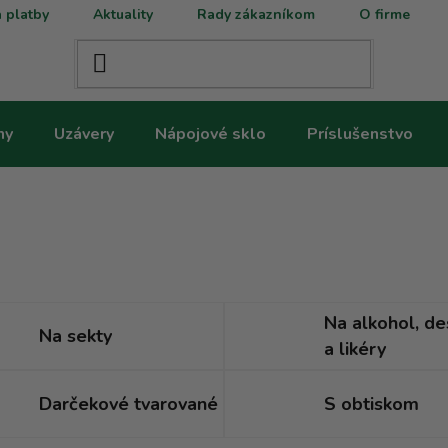
 platby
Aktuality
Rady zákazníkom
O firme
ny
Uzávery
Nápojové sklo
Príslušenstvo
Na alkohol, de
Na sekty
a likéry
Darčekové tvarované
S obtiskom