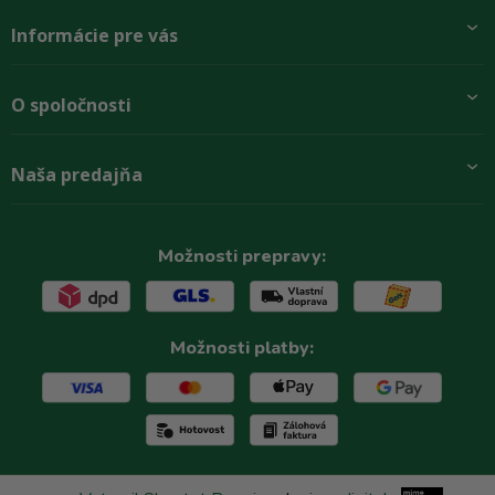
Informácie pre vás
Pridajte sa k nám
O spoločnosti
Preprava a platba
Obchodné podmienky
Aktuality
Naša predajňa
Rady zákazníkom
O firme
Paletové odbery so zľavou
Zastupenie značiek
Podmínky ochrany osobních údajů
Kontakty
Možnosti prepravy:
Možnosti platby: