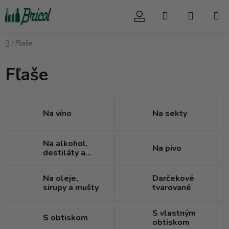
Prejsť
Hľadať
NÁKUP
na
obsah
KOŠÍK
Domov
/
Fľaše
Fľaše
Na víno
Na sekty
Na alkohol,
Na pivo
destiláty a
likéry
Na oleje,
Darčekové
sirupy a mušty
tvarované
S vlastným
S obtiskom
obtiskom