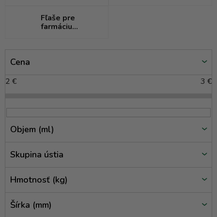
Fľaše pre
farmáciu
(medicínky)
V
Cena
ý
p
2
€
3
€
i
s
p
r
Objem (ml)
o
d
Skupina ústia
u
k
Hmotnosť (kg)
t
o
Šírka (mm)