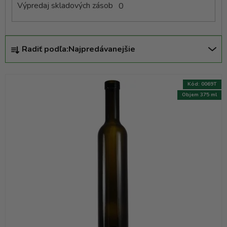
Výpredaj skladových zásob
0
R
Radiť podľa:
Najpredávanejšie
a
d
e
Kód:
0069T
n
Objem 375 ml
i
e
p
r
o
d
u
k
t
o