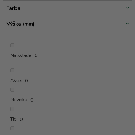
v
Farba
Výška (mm)
Na sklade
0
Akcia
0
Novinka
0
Tip
0