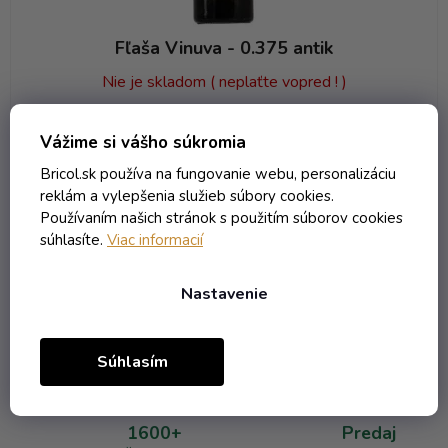
v
Fľaša Vinuva - 0.375 antik
Nie je skladom ( neplaťte vopred ! )
2,60 € vrátane DPH
Vážime si vášho súkromia
2,11 €
/ ks
Bricol.sk používa na fungovanie webu, personalizáciu
reklám a vylepšenia služieb súbory cookies.
DO KOŠÍKA
Používaním našich stránok s použitím súborov cookies
súhlasíte.
Viac informacií
Nastavenie
1
položiek celkom
O
v
l
Súhlasím
á
d
a
1600+
Predaj
c