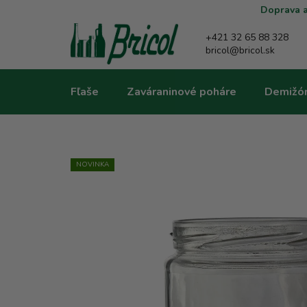
Prejsť
Doprava a
na
obsah
+421 32 65 88 328
bricol@bricol.sk
Fľaše
Zaváraninové poháre
Demižó
NOVINKA