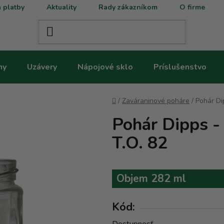
 platby
Aktuality
Rady zákazníkom
O firme
ny
Uzávery
Nápojové sklo
Príslušenstvo
Domov
/
Zaváraninové poháre
/
Pohár Di
Pohár Dipps -
T.O. 82
Objem 282 ml
Kód: