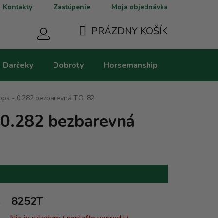
Kontakty
Zastúpenie
Moja objednávka
PRÁZDNY KOŠÍK
NÁKUPNÝ
Darčeky
Dobroty
Horsemanship
Kategorie
KOŠÍK
pps - 0.282 bezbarevná T.O. 82
 0.282 bezbarevná
8252T