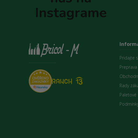
e
Instagrame
Informá
Pridajte 
Preprava
Obchodn
Rady zák
Paletové
Podmínky