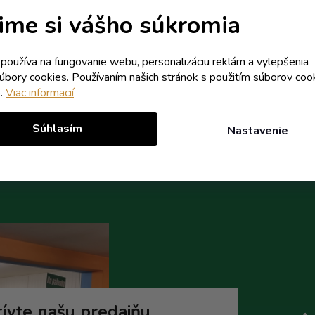
Skladom
Skladom
ime si vášho súkromia
0,97 € vrátane DPH
0,50 € vrátane DPH
0,79 €
0,41 €
/ ks
/ ks
k používa na fungovanie webu, personalizáciu reklám a vylepšenia
1,10 €
0,54 €
(-28%)
(-24%)
súbory cookies. Používaním našich stránok s použitím súborov coo
e.
Viac informacií
Do košíka
Do koší
Súhlasím
Nastavenie
ívte našu predajňu