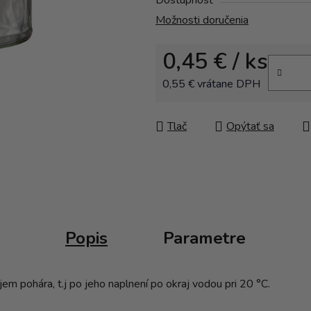
Dostupnosť
Možnosti doručenia
0,45 €
/ ks
0,55 € vrátane DPH
Jednotková cena:
Tlač
Opýtať sa
Popis
Parametre
m pohára, t.j po jeho naplnení po okraj vodou pri 20 °C.