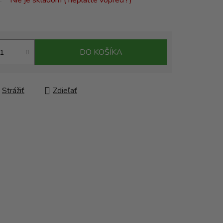
Nie je skladom ( neplaťte vopred ! )
DO KOŠÍKA
Strážiť
Zdieľať