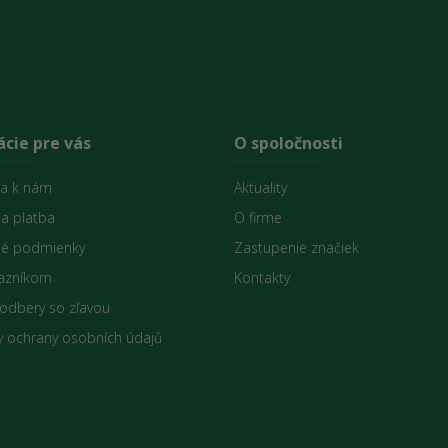
cie pre vás
O spoločnosti
sa k nám
Aktuality
 a platba
O firme
é podmienky
Zastupenie značiek
azníkom
Kontakty
 odbery so zľavou
 ochrany osobních údajů