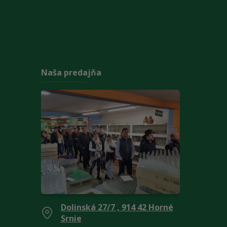
Naša predajňa
Dolinská 27/7 , 914 42 Horné
Srnie