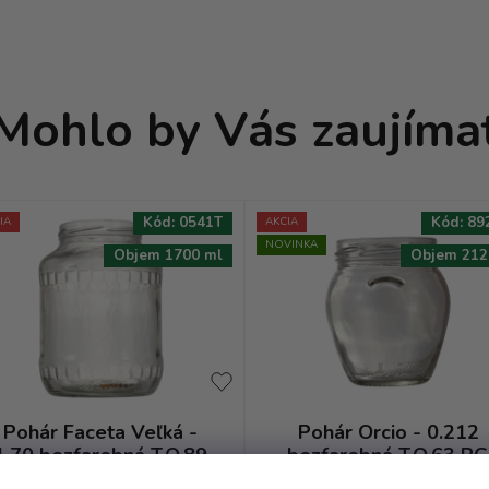
Mohlo by Vás zaujíma
Kód:
0541T
Kód:
89
IA
AKCIA
NOVINKA
Objem 1700 ml
Objem 212
Pohár Faceta Veľká -
Pohár Orcio - 0.212
1.70 bezfarebná T.O.89
bezfarebná T.O.63 R