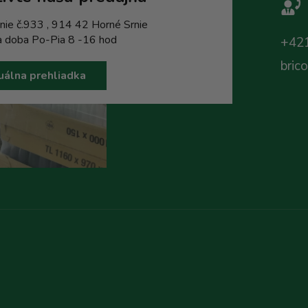
nie č.933 , 914 42 Horné Srnie
a doba Po-Pia 8 -16 hod
+421
bric
uálna prehliadka