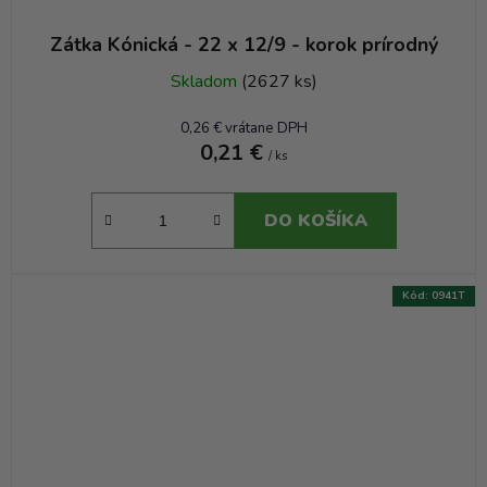
Zátka Kónická - 22 x 12/9 - korok prírodný
Skladom
(2627 ks)
0,26 € vrátane DPH
0,21 €
/ ks
DO KOŠÍKA
Kód:
0941T