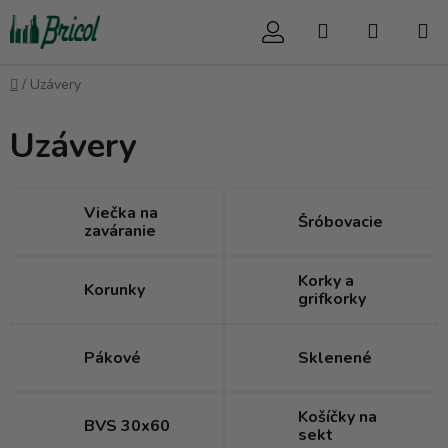
Prejsť
Hľadať
NÁKUP
na
obsah
KOŠÍK
Domov
/
Uzávery
Uzávery
Viečka na
Šróbovacie
zaváranie
Korky a
Korunky
grifkorky
Pákové
Sklenené
Košíčky na
BVS 30x60
sekt