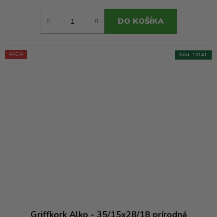
DO KOŠÍKA
AKCIA
Kód:
1014T
Griffkork Alko - 35/15x28/18 prírodná