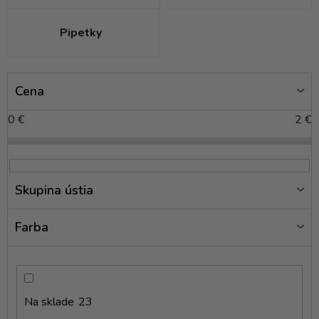
Pipetky
V
Cena
ý
p
0
€
2
€
i
s
p
r
Skupina ústia
o
d
Farba
u
k
t
o
Na sklade
23