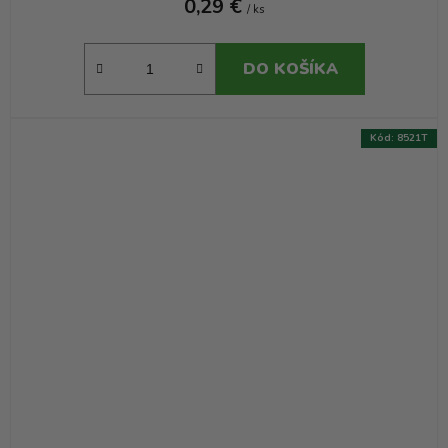
0,29 €
/ ks
DO KOŠÍKA
Kód:
8521T