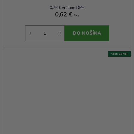
0,76 € vrátane DPH
0,62 €
/ ks
DO KOŠÍKA
Kód:
1878T