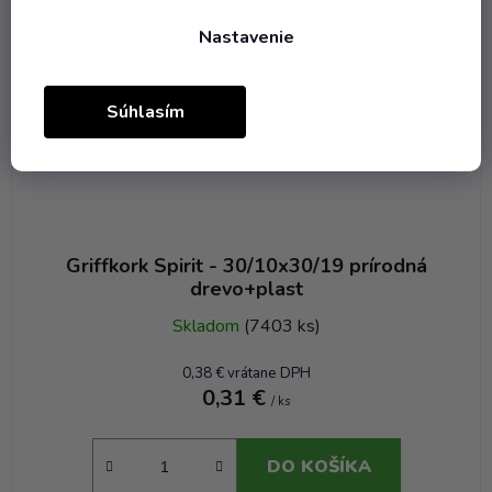
Nastavenie
Súhlasím
Griffkork Spirit - 30/10x30/19 prírodná
drevo+plast
Skladom
(7403 ks)
0,38 € vrátane DPH
0,31 €
/ ks
DO KOŠÍKA