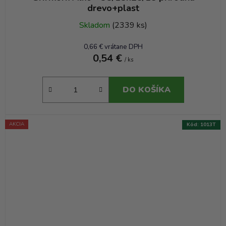
drevo+plast
Skladom
(2339 ks)
0,66 € vrátane DPH
0,54 €
/ ks
DO KOŠÍKA
AKCIA
Kód:
1013T