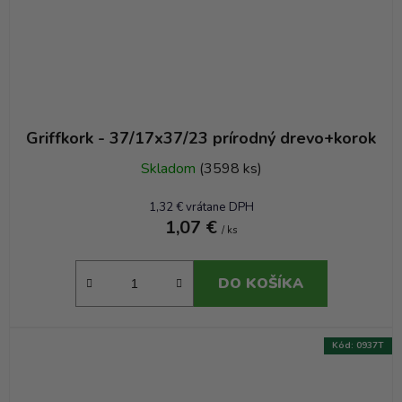
Griffkork - 37/17x37/23 prírodný drevo+korok
Skladom
(3598 ks)
1,32 € vrátane DPH
1,07 €
/ ks
DO KOŠÍKA
Kód:
0937T