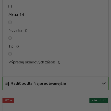
v
Akcia
14
Novinka
0
Tip
0
Výpredaj skladových zásob
0
R
Radiť podľa:
Najpredávanejšie
a
d
e
AKCIA
Kód:
1015T
n