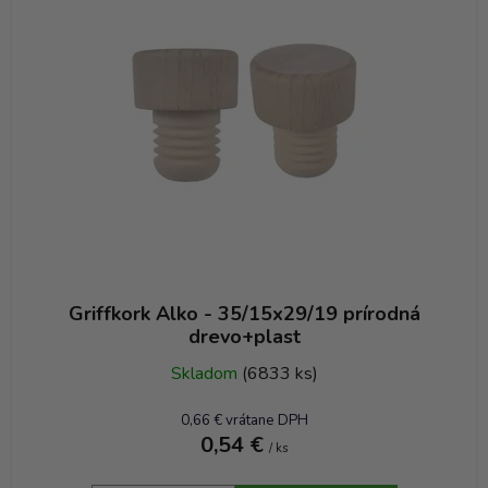
i
e
p
r
o
d
u
k
t
o
v
Griffkork Alko - 35/15x29/19 prírodná
drevo+plast
Skladom
(6833 ks)
0,66 € vrátane DPH
0,54 €
/ ks