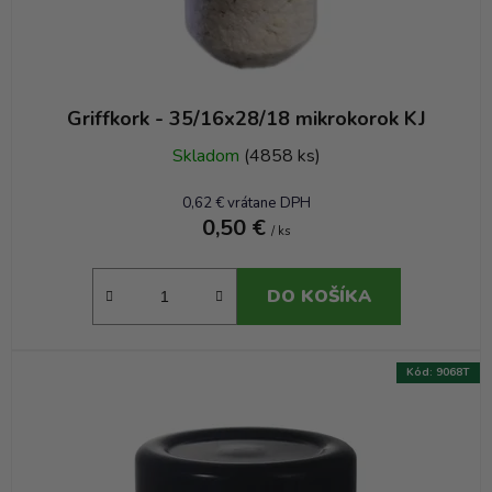
Griffkork - 35/16x28/18 mikrokorok KJ
Skladom
(4858 ks)
0,62 € vrátane DPH
0,50 €
/ ks
DO KOŠÍKA
Kód:
9068T