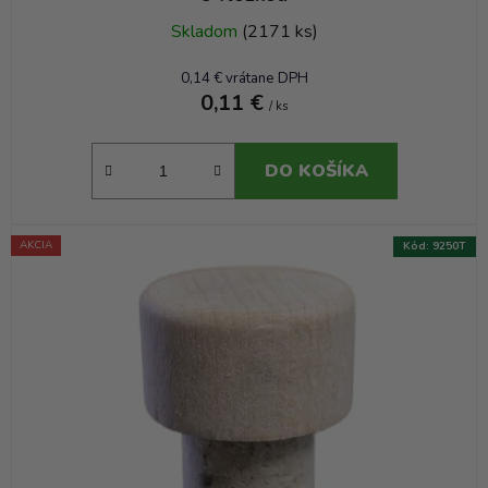
Skladom
(2171 ks)
0,14 € vrátane DPH
0,11 €
/ ks
DO KOŠÍKA
AKCIA
Kód:
9250T