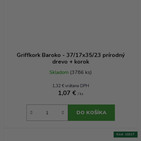
Griffkork Baroko - 37/17x35/23 prírodný
drevo + korok
Skladom
(3786 ks)
1,32 € vrátane DPH
1,07 €
/ ks
DO KOŠÍKA
Kód:
1031T