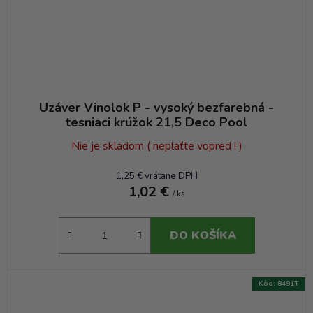
Uzáver Vinolok P - vysoký bezfarebná -
tesniaci krúžok 21,5 Deco Pool
Nie je skladom ( neplaťte vopred ! )
1,25 € vrátane DPH
1,02 €
/ ks
DO KOŠÍKA
Kód:
8491T