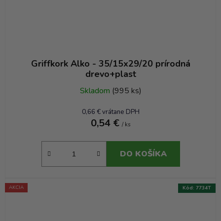
Griffkork Alko - 35/15x29/20 prírodná
drevo+plast
Skladom
(995 ks)
0,66 € vrátane DPH
0,54 €
/ ks
DO KOŠÍKA
AKCIA
Kód:
7734T