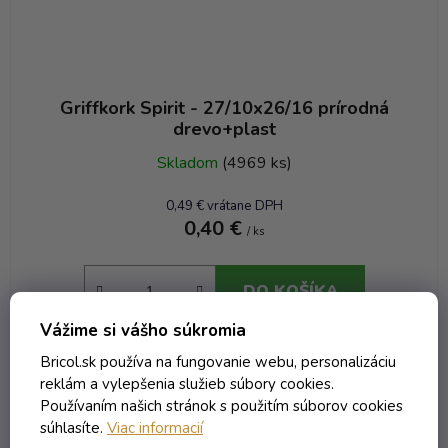
Griffkork Spirit - 27/10x26/16 prírodná
drevo+plast
Skladom
(4969 ks)
0,49 € vrátane DPH
0,40 €
/ ks
DO KOŠÍKA
Vážime si vášho súkromia
Bricol.sk používa na fungovanie webu, personalizáciu
AKCIA
Kód:
2013T
reklám a vylepšenia služieb súbory cookies.
Používaním našich stránok s použitím súborov cookies
súhlasíte.
Viac informacií