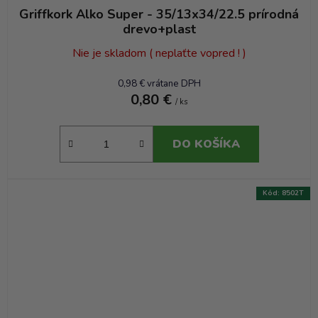
Griffkork Alko Super - 35/13x34/22.5 prírodná
drevo+plast
Nie je skladom ( neplaťte vopred ! )
0,98 € vrátane DPH
0,80 €
/ ks
DO KOŠÍKA
Kód:
8502T