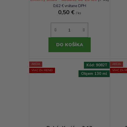
0,62 € vrátane DPH
0,50 €
/ ks
DO KOŠÍKA
AKCIA
AKCIA
Kód:
9082T
VIAC ZA MENEJ
VIAC ZA M
Objem 130 ml