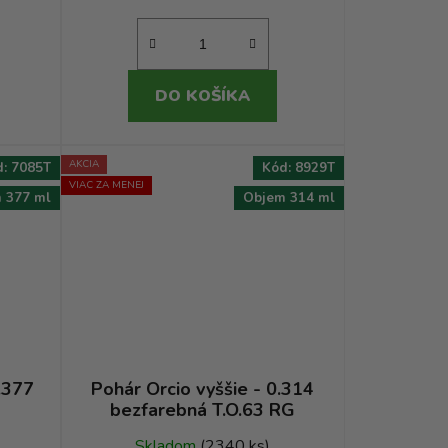
DO KOŠÍKA
AKCIA
d:
7085T
Kód:
8929T
VIAC ZA MENEJ
 377 ml
Objem 314 ml
.377
Pohár Orcio vyššie - 0.314
bezfarebná T.O.63 RG
Skladom
(2340 ks)