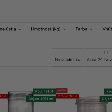
na ústia
Hmotnosť (kg)
Farba
Vnút
Na sklade
Akcia
Nov
114
79
AKCIA
Kód:
4910T
Kó
ENEJ
VIAC ZA MENEJ
Objem 1053 ml
Objem