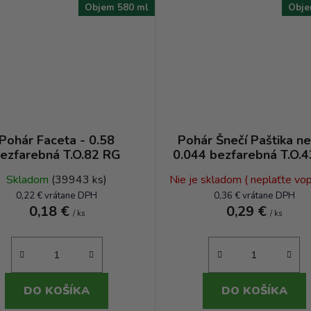
Objem 580 ml
Obje
Pohár Faceta - 0.58
Pohár Šnečí Paštika n
ezfarebná T.O.82 RG
0.044 bezfarebná T.O.4
Skladom
(39943 ks)
Nie je skladom ( neplaťte vopr
0,22 € vrátane DPH
0,36 € vrátane DPH
0,18 €
0,29 €
/ ks
/ ks
DO KOŠÍKA
DO KOŠÍKA