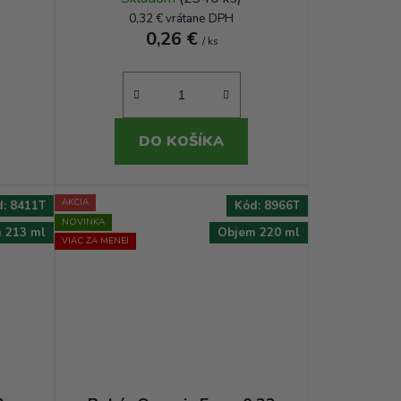
0,32 € vrátane DPH
0,26 €
/ ks
DO KOŠÍKA
AKCIA
d:
8411T
Kód:
8966T
NOVINKA
 213 ml
Objem 220 ml
VIAC ZA MENEJ