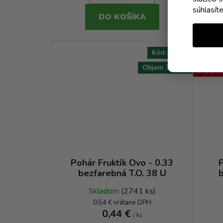
súhlasít
DO KOŠÍKA
AKCIA
Kód:
9264T
NOVINKA
Objem 330 ml
VIAC ZA M
Pohár Fruktík Ovo - 0.33
P
bezfarebná T.O. 38 U
b
Skladom
(2741 ks)
0,54 € vrátane DPH
0,44 €
/ ks