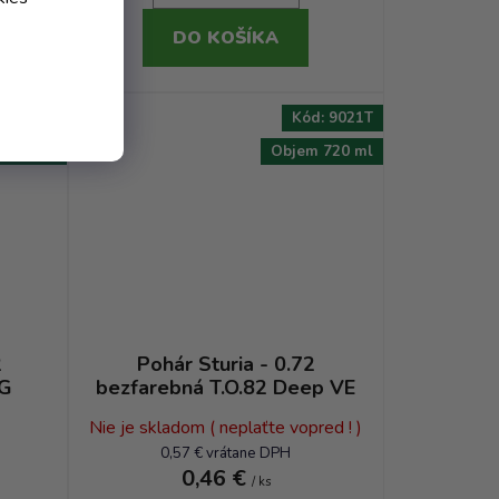
DO KOŠÍKA
d:
9235T
Kód:
9021T
 720 ml
Objem 720 ml
2
Pohár Sturia - 0.72
BG
bezfarebná T.O.82 Deep VE
Nie je skladom ( neplaťte vopred ! )
0,57 € vrátane DPH
0,46 €
/ ks