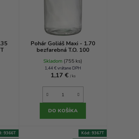
p
r
o
d
u
k
.35
Pohár Goliáš Maxi - 1.70
ST
bezfarebná T.O. 100
t
o
Skladom
(755 ks)
v
1,44 € vrátane DPH
1,17 €
/ ks
DO KOŠÍKA
d:
9366T
Kód:
9367T