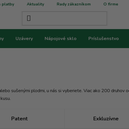
 platby
Aktuality
Rady zákazníkom
O firme
ny
Uzávery
Nápojové sklo
Príslušenstvo
lebo sušenými plodmi, u nás si vyberiete. Viac ako 200 druhov od
 kusu.
Patent
Exkluzívne