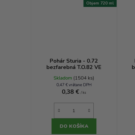
Objem 720 ml
Pohár Sturia - 0.72
bezfarebná T.O.82 VE
b
Skladom
(1504 ks)
0,47 € vrátane DPH
0,38 €
/ ks
DO KOŠÍKA