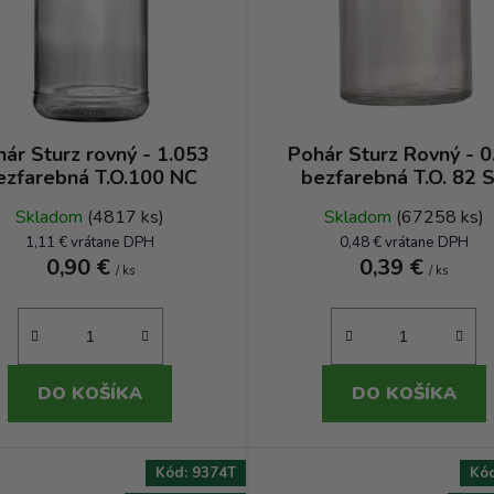
ár Sturz rovný - 1.053
Pohár Sturz Rovný - 0
ezfarebná T.O.100 NC
bezfarebná T.O. 82 
Skladom
(4817 ks)
Skladom
(67258 ks)
1,11 € vrátane DPH
0,48 € vrátane DPH
0,90 €
0,39 €
/ ks
/ ks
DO KOŠÍKA
DO KOŠÍKA
Kód:
9374T
Kó