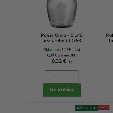
Pohár Orcio - 0.145
Poh
bezfarebná T.O.53
b
Skladom
(11152 ks)
0,39 € vrátane DPH
0,32 €
/ ks
DO KOŠÍKA
AKCIA
Kód:
9020T