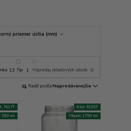
orný priemer ústia (mm)
inka
Tip
Výpredaj skladových zásob
13
1
0
R
Radiť podľa:
Najpredávanejšie
a
d
e
d:
7617T
Kód:
9225T
n
 350 ml
Objem 1700 ml
i
e