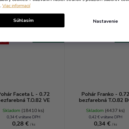
e.
Viac informacií
DO KOŠÍKA
DO KOŠÍKA
Súhlasím
Nastavenie
AKCIA
Kód:
9209T
Kó
Objem 720 ml
Objem
ENEJ
ohár Faceta L - 0.72
Pohár Franko - 0.7
ezfarebná T.O.82 VE
bezfarebná T.O.82 
Skladom
(18410 ks)
Skladom
(4437 ks)
0,34 € vrátane DPH
0,42 € vrátane DPH
0,28 €
0,34 €
/ ks
/ ks