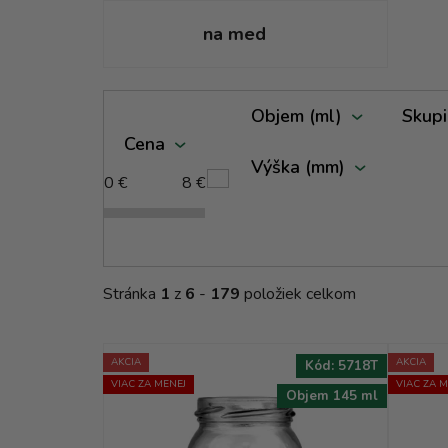
na med
V
Objem (ml)
Skupi
ý
Cena
p
Výška (mm)
i
0
€
8
€
s
p
r
o
Stránka
1
z
6
-
179
položiek celkom
d
u
k
AKCIA
AKCIA
Kód:
5718T
t
VIAC ZA MENEJ
VIAC ZA M
Objem 145 ml
o
v