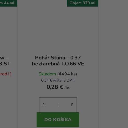
m 44 ml
Objem 370 ml
ew -
Pohár Sturia - 0.37
3 ST
bezfarebná T.O.66 VE
ed ! )
Skladom
(4494 ks)
0,34 € vrátane DPH
0,28 €
/ ks
DO KOŠÍKA