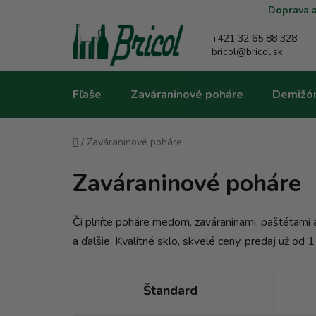
Prejsť
Doprava a
na
obsah
+421 32 65 88 328
bricol@bricol.sk
Fľaše
Zaváraninové poháre
Demižó
Domov
/
Zaváraninové poháre
Zaváraninové poháre
Či plníte poháre medom, zaváraninami, paštétami a
a ďalšie. Kvalitné sklo, skvelé ceny, predaj už od 1
Štandard