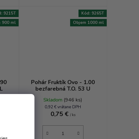
d:
9215T
Kód:
9265T
 900 ml
Objem 1000 ml
.90
Pohár Fruktík Ovo - 1.00
L
bezfarebná T.O. 53 U
Skladom
(946 ks)
0,92 € vrátane DPH
0,75 €
/ ks
kies