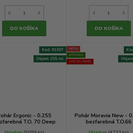
DO KOŠÍKA
DO KOŠÍKA
AKCIA
Kód:
9100T
Kó
NOVINKA
Objem 255 ml
Objem
VIAC ZA MENEJ
ohár Ergonic - 0.255
Pohár Moravia New - 0
zfarebná T.O. 70 Deep
bezfarebná T.O.66
Skladom
(5099 ks)
Skladom
(4733 ks)