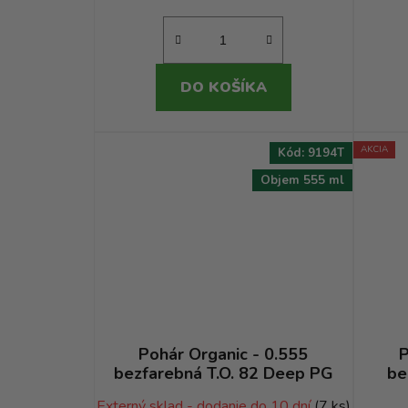
DO KOŠÍKA
AKCIA
Kód:
9194T
Objem 555 ml
Pohár Organic - 0.555
P
bezfarebná T.O. 82 Deep PG
be
Externý sklad - dodanie do 10 dní
(7 ks)