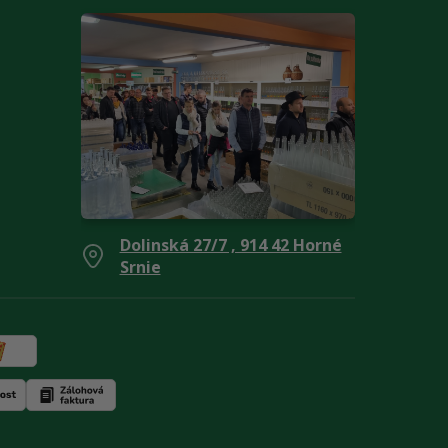
Dolinská 27/7 , 914 42 Horné
Srnie