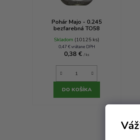
Pohár Majo - 0.245
bezfarebná TO58
Skladom
(10125 ks)
0,47 € vrátane DPH
0,38 €
/ ks
DO KOŠÍKA
Váž