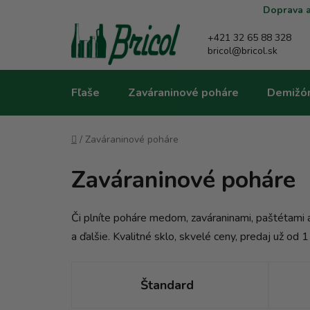
Prejsť
Doprava a
na
obsah
+421 32 65 88 328
bricol@bricol.sk
Fľaše
Zaváraninové poháre
Demižó
Domov
/
Zaváraninové poháre
Zaváraninové poháre
Či plníte poháre medom, zaváraninami, paštétami a
a ďalšie. Kvalitné sklo, skvelé ceny, predaj už od 1
Štandard