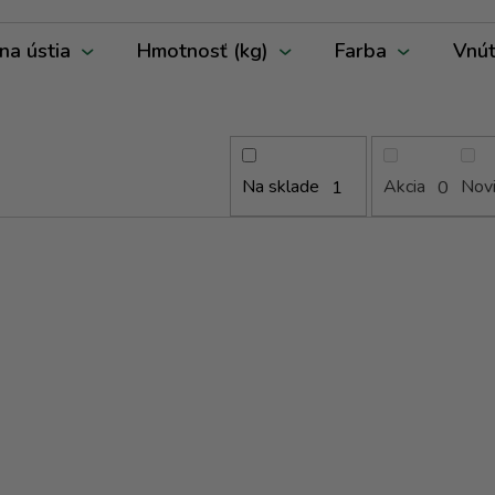
na ústia
Hmotnosť (kg)
Farba
Vnút
Na sklade
Akcia
Nov
1
0