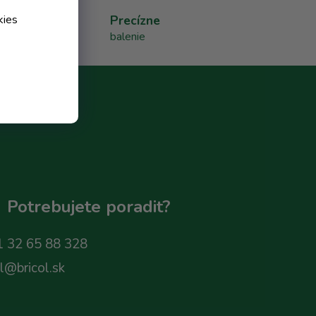
Precízne
kies
balenie
Potrebujete poradit?
 32 65 88 328
ol@bricol.sk