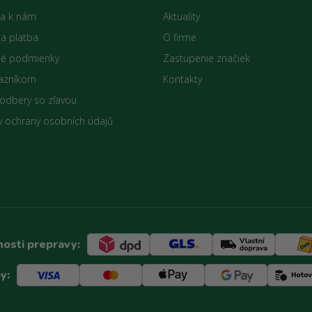
sa k nám
Aktuality
 a platba
O firme
é podmienky
Zastupenie značiek
azníkom
Kontakty
 odbery so zľavou
 ochrany osobních údajů
osti prepravy:
y: