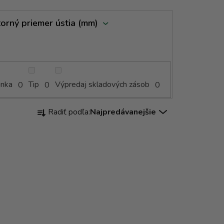
orný priemer ústia (mm)
inka
Tip
Výpredaj skladových zásob
0
0
0
R
Radiť podľa:
Najpredávanejšie
a
d
e
n
i
e
p
r
o