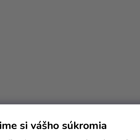
O
v
ime si vášho súkromia
l
á