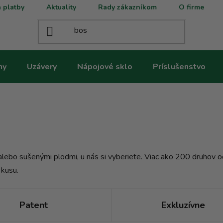
 platby
Aktuality
Rady zákazníkom
O firme
ny
Uzávery
Nápojové sklo
Príslušenstvo
lebo sušenými plodmi, u nás si vyberiete. Viac ako 200 druhov od
 kusu.
Patent
Exkluzívne