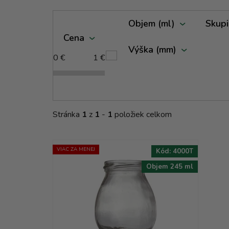
V
Objem (ml)
Skupi
ý
Cena
p
Výška (mm)
i
0
€
1
€
s
p
r
o
Stránka
1
z
1
-
1
položiek celkom
d
u
k
VIAC ZA MENEJ
Kód:
4000T
t
Objem 245 ml
o
v