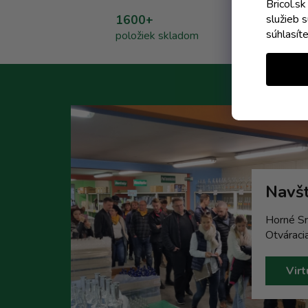
Bricol.s
1600+
služieb 
súhlasít
položiek skladom
Navšt
Horné Sr
Otváraci
Virt