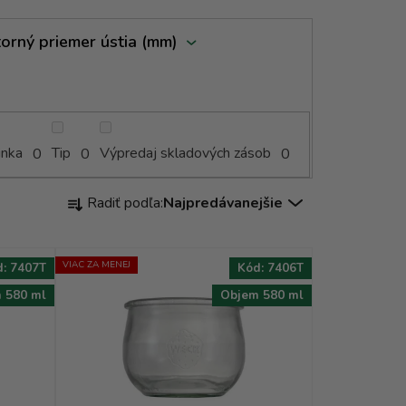
orný priemer ústia (mm)
inka
Tip
Výpredaj skladových zásob
0
0
0
R
Radiť podľa:
Najpredávanejšie
a
d
e
VIAC ZA MENEJ
d:
7407T
Kód:
7406T
n
 580 ml
Objem 580 ml
i
e
p
r
o