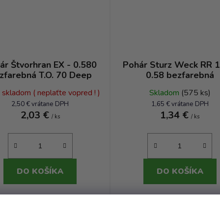
ár Štvorhran EX - 0.580
Pohár Sturz Weck RR 1
zfarebná T.O. 70 Deep
0.58 bezfarebná
e skladom ( neplaťte vopred ! )
Skladom
(575 ks)
2,50 € vrátane DPH
1,65 € vrátane DPH
2,03 €
1,34 €
/ ks
/ ks
DO KOŠÍKA
DO KOŠÍKA