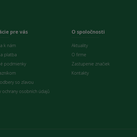
cie pre vás
O spoločnosti
sa k nám
Aktuality
 a platba
O firme
é podmienky
Zastupenie značiek
azníkom
Kontakty
 odbery so zľavou
 ochrany osobních údajů