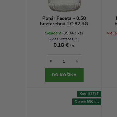
Pohár Faceta - 0.58
bezfarebná T.O.82 RG
b
Skladom
(39943 ks)
Nie j
0,22 € vrátane DPH
0,18 €
/ ks
DO KOŠÍKA
Kód:
5675T
Objem 580 ml