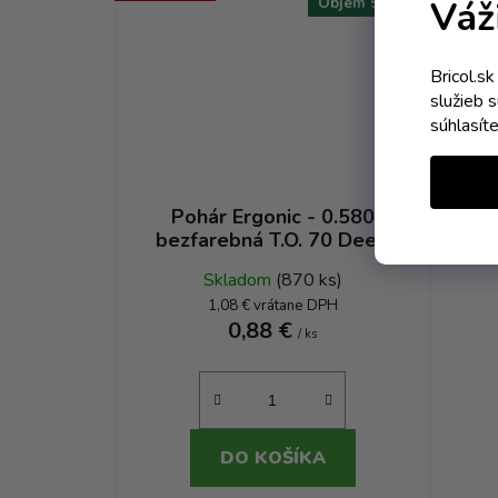
Váž
Objem 580 ml
Bricol.s
služieb 
súhlasít
Pohár Ergonic - 0.580
bezfarebná T.O. 70 Deep
Skladom
(870 ks)
1,08 € vrátane DPH
0,88 €
/ ks
DO KOŠÍKA