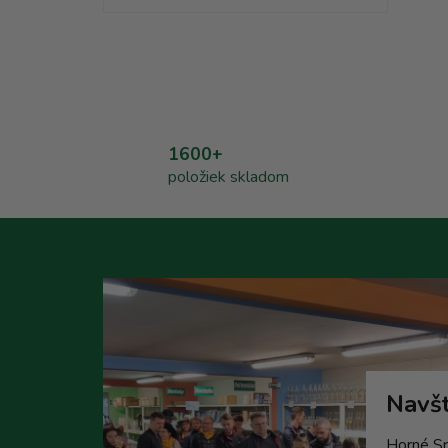
1600+
položiek skladom
Navšt
Horné Sr