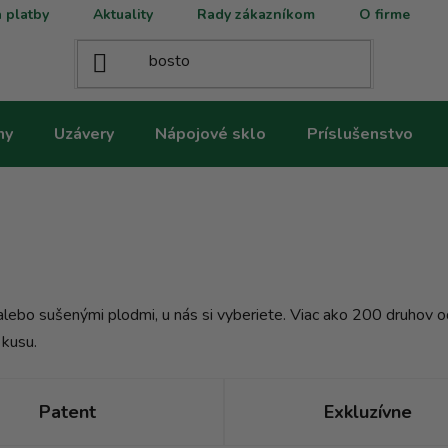
 platby
Aktuality
Rady zákazníkom
O firme
ny
Uzávery
Nápojové sklo
Príslušenstvo
lebo sušenými plodmi, u nás si vyberiete. Viac ako 200 druhov od
 kusu.
Patent
Exkluzívne