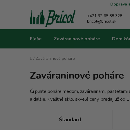
Prejsť
Doprava a
na
obsah
+421 32 65 88 328
bricol@bricol.sk
Fľaše
Zaváraninové poháre
Demižó
Domov
/
Zaváraninové poháre
Zaváraninové poháre
Či plníte poháre medom, zaváraninami, paštétami a
a ďalšie. Kvalitné sklo, skvelé ceny, predaj už od 1
Štandard