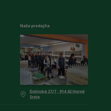
Naša predajňa
Dolinská 27/7 , 914 42 Horné
Srnie