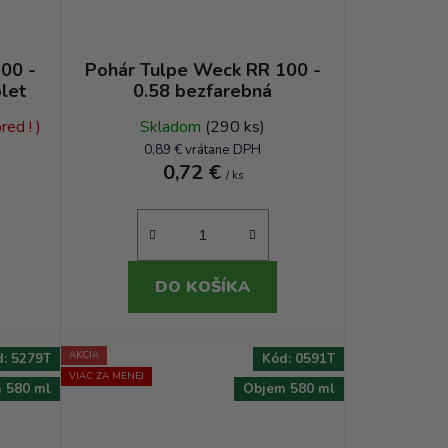
d
u
k
00 -
Pohár Tulpe Weck RR 100 -
let
0.58 bezfarebná
t
o
ed ! )
Skladom
(290 ks)
v
0,89 € vrátane DPH
0,72 €
/ ks
DO KOŠÍKA
AKCIA
d:
5279T
Kód:
0591T
VIAC ZA MENEJ
 580 ml
Objem 580 ml