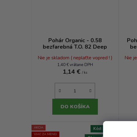
Pohár Organic - 0.58
Poh
bezfarebná T.O. 82 Deep
be
Nie je skladom ( neplaťte vopred ! )
Nie j
1,40 € vrátane DPH
1,14 €
/ ks
DO KOŠÍKA
AKCIA
Kód:
5232T
VIAC ZA MENEJ