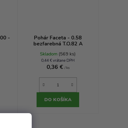
00 -
Pohár Faceta - 0.58
bezfarebná T.O.82 A
Skladom
(569 ks)
0,44 € vrátane DPH
0,36 €
/ ks
DO KOŠÍKA