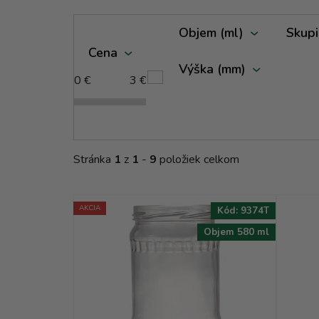
V
Objem (ml)
Skupi
ý
Cena
p
Výška (mm)
i
0
€
3
€
s
p
r
o
Stránka
1
z
1
-
9
položiek celkom
d
u
k
AKCIA
Kód:
9374T
t
Objem 580 ml
o
v