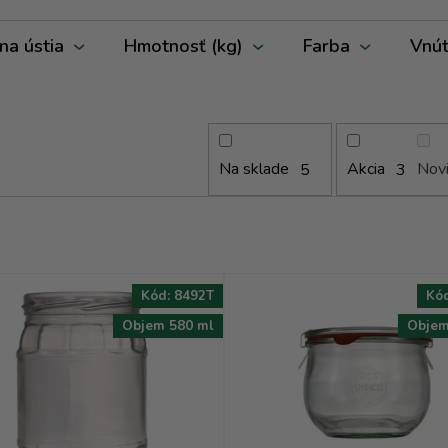
na ústia
Hmotnosť (kg)
Farba
Vnút
Na sklade
Akcia
Nov
5
3
Kód:
8492T
Kó
Objem 580 ml
Objem