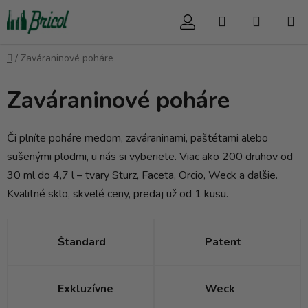
Prejsť
Hľadať
NÁKUP
na
obsah
KOŠÍK
Domov
/
Zaváraninové poháre
Zaváraninové poháre
Či plníte poháre medom, zaváraninami, paštétami alebo
sušenými plodmi, u nás si vyberiete. Viac ako 200 druhov od
30 ml do 4,7 l – tvary Sturz, Faceta, Orcio, Weck a ďalšie.
Kvalitné sklo, skvelé ceny, predaj už od 1 kusu.
Štandard
Patent
Exkluzívne
Weck