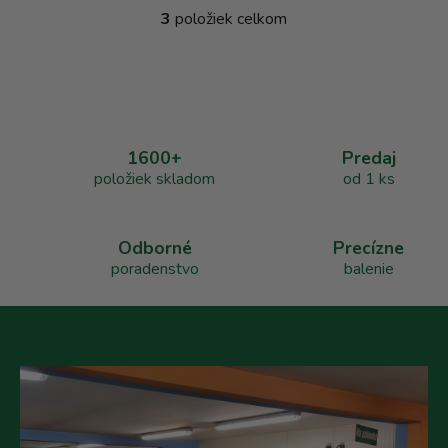
3
položiek celkom
O
v
l
á
d
a
1600+
Predaj
c
položiek skladom
od 1 ks
i
e
p
r
Odborné
Precízne
v
poradenstvo
balenie
k
y
v
ý
p
i
s
u