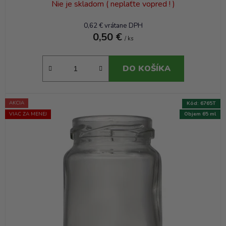
Nie je skladom ( neplaťte vopred ! )
0,62 € vrátane DPH
0,50 €
/ ks
DO KOŠÍKA
AKCIA
Kód:
6765T
VIAC ZA MENEJ
Objem 65 ml