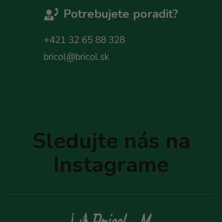
Potrebujete poradit?
+421 32 65 88 328
bricol@bricol.sk
Z
á
p
Sledujte nás na
ä
t
Instagrame
i
e