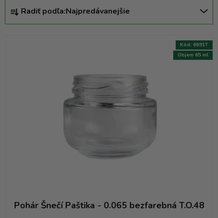
R
Radiť podľa:
Najpredávanejšie
a
d
e
Kód:
6691T
n
Objem 65 ml
i
e
p
r
o
d
u
k
t
o
v
Pohár Šnečí Paštika - 0.065 bezfarebná T.O.48