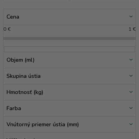
V
Cena
ý
p
0
€
1
€
i
s
p
r
Objem (ml)
o
d
Skupina ústia
u
k
Hmotnosť (kg)
t
o
Farba
v
Vnútorný priemer ústia (mm)