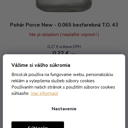
Pohár Porce New - 0.065 bezfarebná T.O. 43
Nie je skladom ( neplaťte vopred ! )
0,27 € vrátane DPH
0,22 €
/ ks
Vážime si vášho súkromia
DO KOŠÍKA
Bricol.sk používa na fungovanie webu, personalizáciu
reklám a vylepšenia služieb súbory cookies.
Používaním našich stránok s použitím súborov cookies
Kód:
7232T
súhlasíte.
Viac informacií
Objem 65 ml
Nastavenie