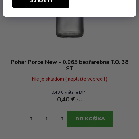
Súhlasím
Pohár Porce New - 0.065 bezfarebná T.O. 38
ST
Nie je skladom ( neplaťte vopred ! )
0,49 € vrátane DPH
0,40 €
/ ks
DO KOŠÍKA