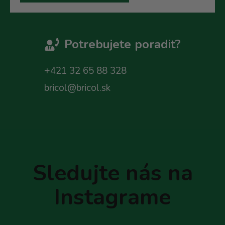
Potrebujete poradit?
+421 32 65 88 328
bricol@bricol.sk
Z
á
p
Sledujte nás na
ä
t
Instagrame
i
e