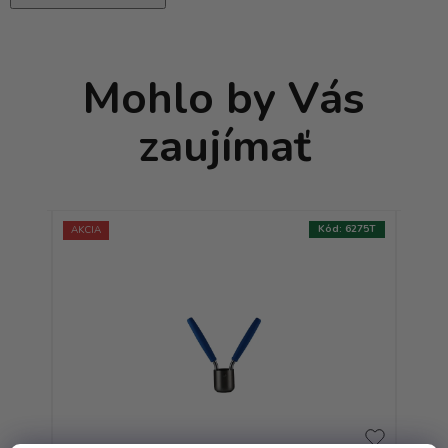
Mohlo by Vás
zaujímať
:
6257T
Kód:
6275T
AKCIA
AKCIA