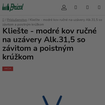
Prejsť
Hľadať
NÁKUP
na
obsah
KOŠÍK
Domov
/
Príslušenstvo
/
Kliešte - modré kov ručné na uzávery Alk.31,5 so
závitom a poistným krúžkom
Kliešte - modré kov ručné
na uzávery Alk.31,5 so
závitom a poistným
krúžkom
AKCIA