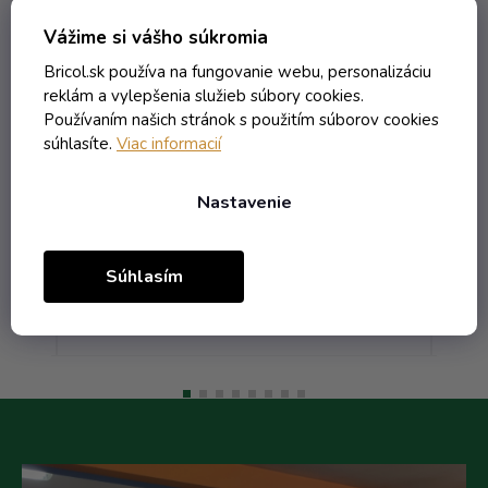
Vážime si vášho súkromia
té
Kliešte - modré kov ručné na
uzávery Alk.28 so závitom a
Bricol.sk používa na fungovanie webu, personalizáciu
poistným krúžkom
reklám a vylepšenia služieb súbory cookies.
Skladom
Používaním našich stránok s použitím súborov cookies
súhlasíte.
Viac informacií
84,48 € vrátane DPH
68,68 €
Nastavenie
/ ks
138,57 €
(-50%)
Súhlasím
Do košíka