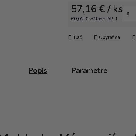
57,16 €
/ ks
60,02 € vrátane DPH
Jednotková cena:
Tlač
Opýtať sa
Popis
Parametre