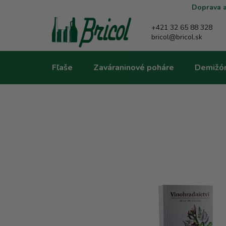
Prejsť
Doprava a
na
obsah
+421 32 65 88 328
bricol@bricol.sk
Fľaše
Zaváraninové poháre
Demižó