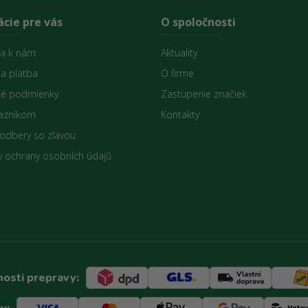
cie pre vás
O spoločnosti
sa k nám
Aktuality
 a platba
O firme
é podmienky
Zastupenie značiek
azníkom
Kontakty
 odbery so zľavou
 ochrany osobních údajů
osti prepravy:
y: