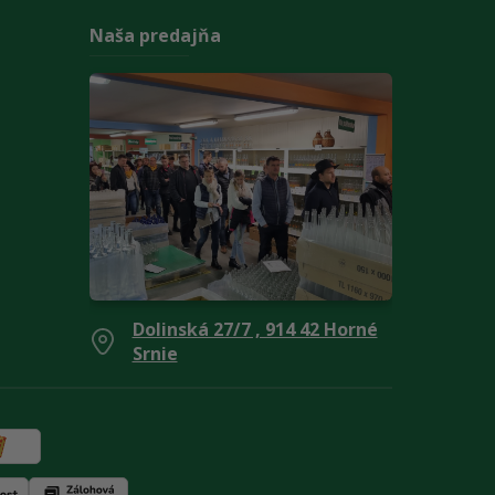
Naša predajňa
Dolinská 27/7 , 914 42 Horné
Srnie