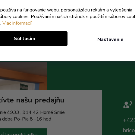
k používa na fungovanie webu, personalizáciu reklám a vylepšenia
Do košíka
Do koší
súbory cookies. Používaním našich stránok s použitím súborov coo
e.
Viac informacií
Súhlasím
Nastavenie
ívte našu predajňu
nie č.933 , 914 42 Horné Srnie
a doba Po-Pia 8 -16 hod
+421
bric
uálna prehliadka