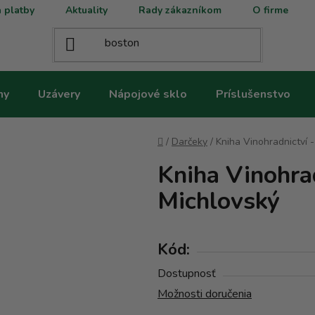
 platby
Aktuality
Rady zákazníkom
O firme
ny
Uzávery
Nápojové sklo
Príslušenstvo
Domov
/
Darčeky
/
Kniha Vinohradnictví 
Kniha Vinohrad
Michlovský
Kód:
Dostupnosť
Možnosti doručenia