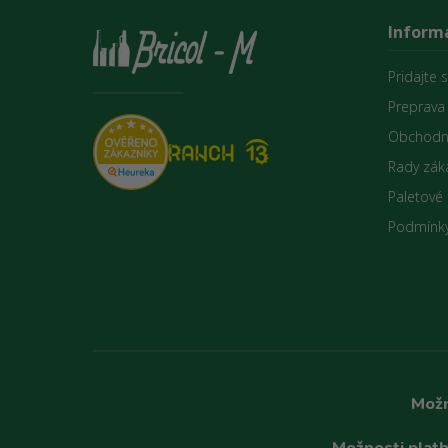
Informá
Pridajte 
Preprava
Obchodn
Rady zák
Paletové
Podmínky
Možn
Možnosti platb