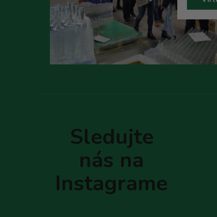
Z
á
p
Sledujte
ä
t
nás na
i
e
Instagrame