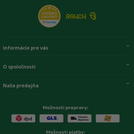
Informácie pre vás
Pridajte sa k nám
O spoločnosti
Preprava a platba
Obchodné podmienky
Aktuality
Naša predajňa
Rady zákazníkom
O firme
Paletové odbery so zľavou
Zastupenie značiek
Podmínky ochrany osobních údajů
Kontakty
Možnosti prepravy:
Možnosti platby: