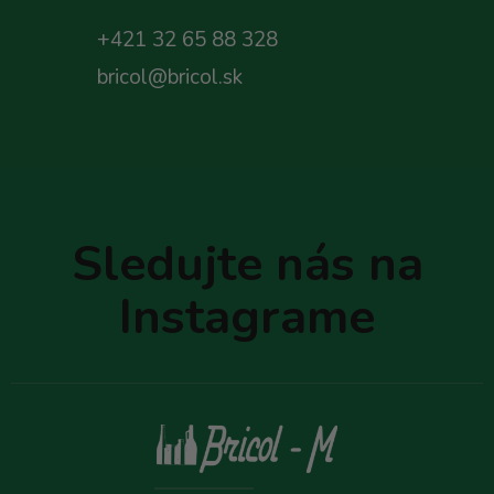
+421 32 65 88 328
bricol@bricol.sk
Z
á
p
Sledujte nás na
ä
t
Instagrame
i
e