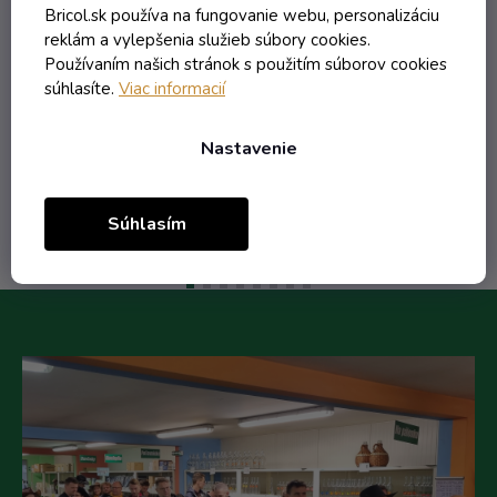
Bricol.sk používa na fungovanie webu, personalizáciu
reklám a vylepšenia služieb súbory cookies.
0,60 € vrátane DPH
Používaním našich stránok s použitím súborov cookies
0,49 €
súhlasíte.
Viac informacií
/ ks
0,96 €
(-49%)
Nastavenie
Do košíka
Súhlasím