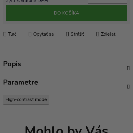
3,41 € vrátane DPH
Jednotková cena:
DO KOŠÍKA
Tlač
Opýtať sa
Strážiť
Zdieľať
Popis
Parametre
High-contrast mode
Mohlo by Vás