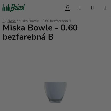
Prejsť
Hľadať
NÁKUP
na
obsah
KOŠÍK
Domov
/
Fľaše
/
Miska Bowle - 0.60 bezfarebná B
Miska Bowle - 0.60
bezfarebná B