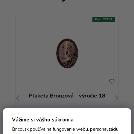
:
6783T
Kód:
5774T
s
Plaketa Bronzová - výročie 18
Pl
Externý sklad - dodanie do 10 dní
Vážime si vášho súkromia
Bricol.sk používa na fungovanie webu, personalizáciu