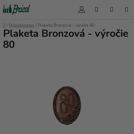
Prejsť
Hľadať
NÁKUP
na
obsah
KOŠÍK
Domov
/
Príslušenstvo
/
Plaketa Bronzová - výročie 80
Plaketa Bronzová - výročie
80