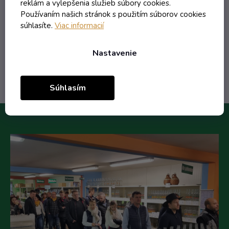
reklám a vylepšenia služieb súbory cookies.
3,17 € vrátane DPH
Používaním našich stránok s použitím súborov cookies
2,58 €
/ ks
súhlasíte.
Viac informacií
Do košíka
Nastavenie
Súhlasím