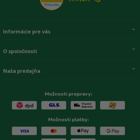
Informácie pre vás
Pridajte sa k nám
O spoločnosti
Preprava a platba
Obchodné podmienky
Aktuality
Naša predajňa
Rady zákazníkom
O firme
Paletové odbery so zľavou
Zastupenie značiek
Podmínky ochrany osobních údajů
Kontakty
Možnosti prepravy:
Možnosti platby: