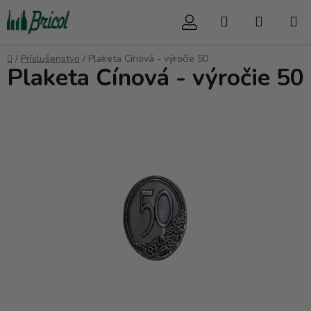
Prejsť
Hľadať
NÁKUP
na
obsah
KOŠÍK
Domov
/
Príslušenstvo
/
Plaketa Cínová - výročie 50
Plaketa Cínová - výročie 50