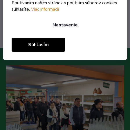
2,63 €
/ ks
Používaním našich stránok s použitím súborov cookies
súhlasíte.
Viac informacií
Do košíka
Nastavenie
Súhlasím