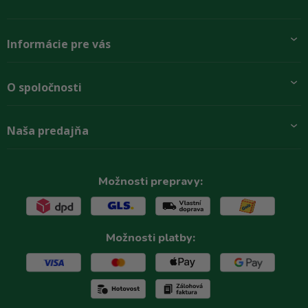
Informácie pre vás
Pridajte sa k nám
O spoločnosti
Preprava a platba
Obchodné podmienky
Aktuality
Naša predajňa
Rady zákazníkom
O firme
Paletové odbery so zľavou
Zastupenie značiek
Podmínky ochrany osobních údajů
Kontakty
Možnosti prepravy:
Možnosti platby: