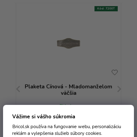
:
6783T
Kód:
7200T
s
Plaketa Cínová - Mladomanželom
väčšia
Skladom
Vážime si vášho súkromia
Bricol.sk používa na fungovanie webu, personalizáciu
3,23 € vrátane DPH
reklám a vylepšenia služieb súbory cookies.