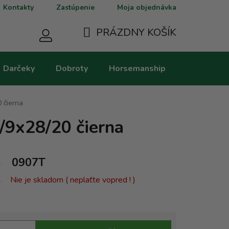
Kontakty
Zastúpenie
Moja objednávka
PRÁZDNY KOŠÍK
NÁKUPNÝ
Darčeky
Dobroty
Horsemanship
Kategorie
KOŠÍK
0 čierna
9/9x28/20 čierna
0907T
Nie je skladom ( neplaťte vopred ! )