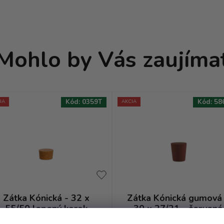
Mohlo by Vás zaujíma
Kód:
0359T
Kód:
58
IA
AKCIA
Zátka Kónická - 32 x
Zátka Kónická gumová
55/50 lepený korok
30 x 27/21 - červená