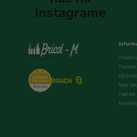
e
Instagrame
Informá
Pridajte 
Preprava
Obchodn
Rady zák
Paletové
Podmínky