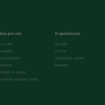
cie pre vás
O spoločnosti
sa k nám
Aktuality
 a platba
O firme
é podmienky
Zastupenie značiek
azníkom
Kontakty
 odbery so zľavou
 ochrany osobních údajů