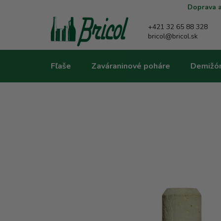
Prejsť
Doprava a
na
obsah
+421 32 65 88 328
bricol@bricol.sk
Fľaše
Zaváraninové poháre
Demižó