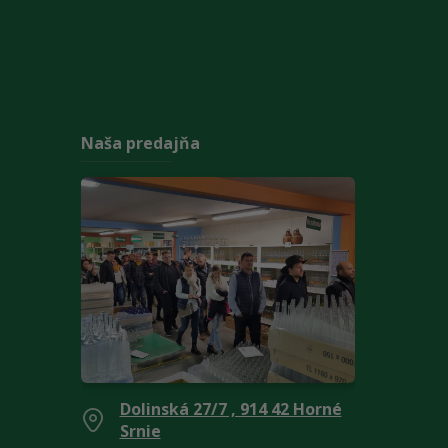
Naša predajňa
Dolinská 27/7 , 914 42 Horné
Srnie