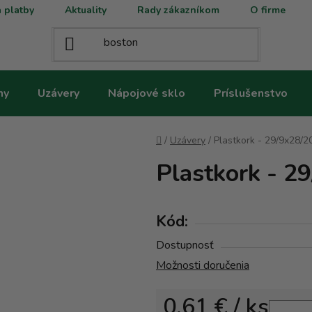
 platby
Aktuality
Rady zákazníkom
O firme
ny
Uzávery
Nápojové sklo
Príslušenstvo
Domov
/
Uzávery
/
Plastkork - 29/9x28/2
Plastkork - 2
Kód:
Dostupnosť
Možnosti doručenia
0,61 €
/ ks