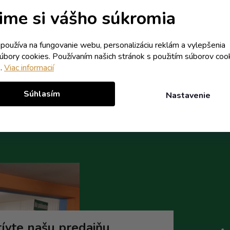
Skladom
Skladom
ime si vášho súkromia
1,16 € vrátane DPH
0,79 € vrátane DPH
0,94 €
0,64 €
/ ks
/ ks
k používa na fungovanie webu, personalizáciu reklám a vylepšenia
1,35 €
0,86 €
(-30%)
(-25%)
súbory cookies. Používaním našich stránok s použitím súborov coo
e.
Viac informacií
Do košíka
Do koší
Súhlasím
Nastavenie
ívte našu predajňu