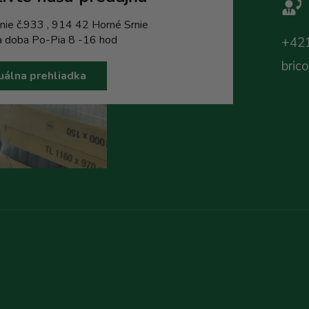
nie č.933 , 914 42 Horné Srnie
a doba Po-Pia 8 -16 hod
+421
bric
uálna prehliadka