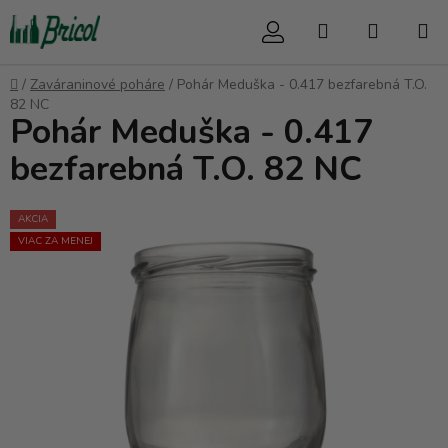
Prejsť
Hľadať
NÁKUP
na
obsah
KOŠÍK
Domov
/
Zaváraninové poháre
/
Pohár Meduška - 0.417 bezfarebná T.O.
82 NC
Pohár Meduška - 0.417
bezfarebná T.O. 82 NC
AKCIA
VIAC ZA MENEJ