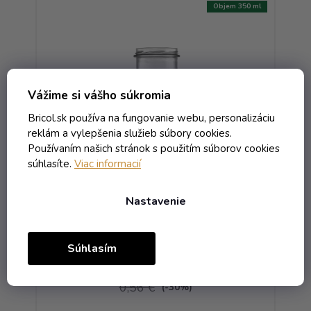
267 ml
Objem 350 ml
Vážime si vášho súkromia
Bricol.sk používa na fungovanie webu, personalizáciu
reklám a vylepšenia služieb súbory cookies.
Používaním našich stránok s použitím súborov cookies
súhlasíte.
Viac informacií
ná
Pohár Sturz Rovný - 0.35
P
bezfarebná T.O. 82 NO
Nastavenie
Skladom
Súhlasím
0,48 € vrátane DPH
0,39 €
/ ks
0,56 €
(-30%)