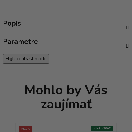
Popis
Parametre
High-contrast mode
Mohlo by Vás
zaujímať
:
8169T
Kód:
4280T
AKCIA
AKCIA