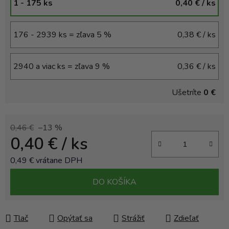
1 - 175 ks
0,40 €
/ ks
176 - 2939 ks = zľava 5 %
0,38 €
/ ks
2940 a viac ks = zľava 9 %
0,36 €
/ ks
Ušetríte
0 €
0,46 €
–13 %
0,40 €
/ ks
0,49 € vrátane DPH
Jednotková cena:
DO KOŠÍKA
Tlač
Opýtať sa
Strážiť
Zdieľať