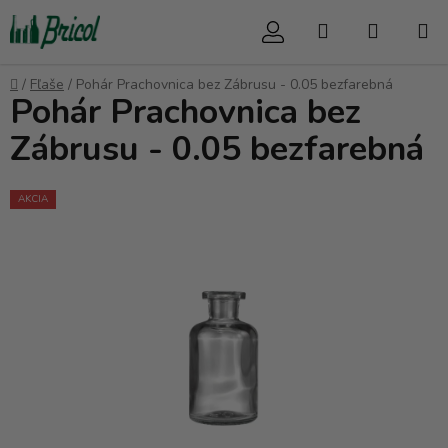
Prejsť
Hľadať
NÁKUP
na
obsah
KOŠÍK
Domov
/
Fľaše
/
Pohár Prachovnica bez Zábrusu - 0.05 bezfarebná
Pohár Prachovnica bez
Zábrusu - 0.05 bezfarebná
AKCIA