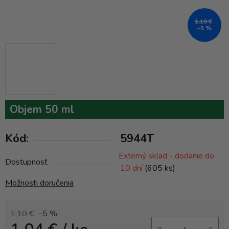
1,10 €
–5 %
Objem 50 ml
Kód:
5944T
Externý sklad - dodanie do
Dostupnosť
10 dní
(605 ks)
Možnosti doručenia
1,10 €
–5 %