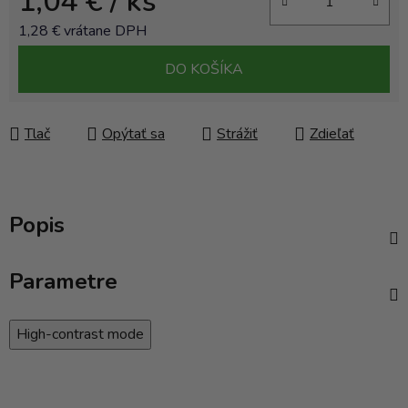
1,04 €
/ ks
1,28 € vrátane DPH
Jednotková cena:
DO KOŠÍKA
Tlač
Opýtať sa
Strážiť
Zdieľať
Popis
Parametre
High-contrast mode