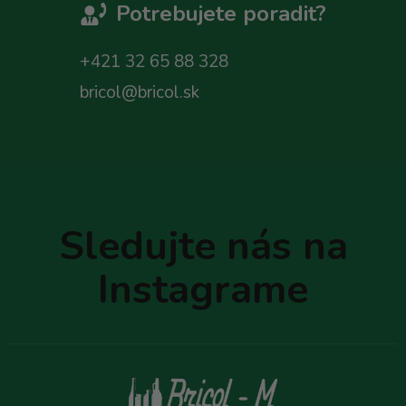
Potrebujete poradit?
+421 32 65 88 328
bricol@bricol.sk
Z
á
p
Sledujte nás na
ä
t
Instagrame
i
e