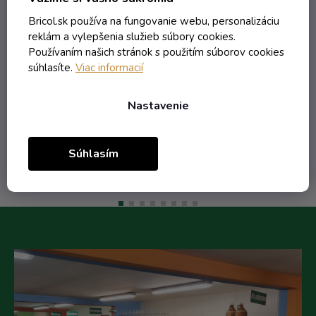
Skladom
Bricol.sk používa na fungovanie webu, personalizáciu
reklám a vylepšenia služieb súbory cookies.
Používaním našich stránok s použitím súborov cookies
súhlasíte.
Viac informacií
2,40 € vrátane DPH
1,95 €
/ ks
Nastavenie
Do košíka
Súhlasím