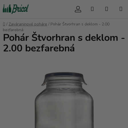
Prejsť
Hľadať
NÁKUP
na
obsah
KOŠÍK
Domov
/
Zaváraninové poháre
/
Pohár Štvorhran s deklom - 2.00
bezfarebná
Pohár Štvorhran s deklom -
2.00 bezfarebná