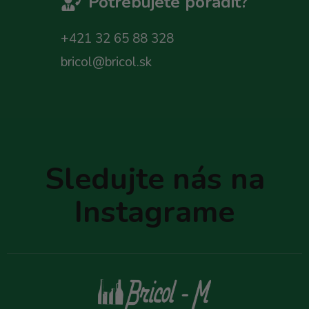
Potrebujete poradit?
+421 32 65 88 328
bricol@bricol.sk
Z
á
p
Sledujte nás na
ä
t
Instagrame
i
e