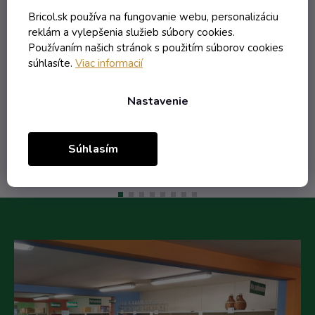
Skladom
Bricol.sk používa na fungovanie webu, personalizáciu
reklám a vylepšenia služieb súbory cookies.
Používaním našich stránok s použitím súborov cookies
0,43 € vrátane DPH
súhlasíte.
Viac informacií
0,35 €
/ ks
0,72 €
(-52%)
Nastavenie
Do košíka
Súhlasím