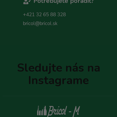
Potrebujete poradit?
+421 32 65 88 328
bricol@bricol.sk
Z
á
p
Sledujte nás na
ä
t
Instagrame
i
e