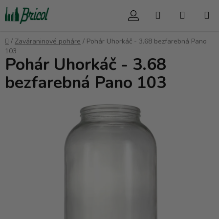
Prejsť
Hľadať
NÁKUP
na
obsah
KOŠÍK
Domov
/
Zaváraninové poháre
/
Pohár Uhorkáč - 3.68 bezfarebná Pano
103
Pohár Uhorkáč - 3.68
bezfarebná Pano 103