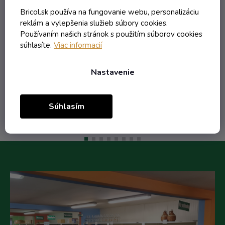
Externý sklad - dodanie do 10 dní
Bricol.sk používa na fungovanie webu, personalizáciu
reklám a vylepšenia služieb súbory cookies.
Používaním našich stránok s použitím súborov cookies
1,96 € vrátane DPH
súhlasíte.
Viac informacií
1,59 €
/ ks
1,64 €
(-3%)
Nastavenie
Do košíka
Súhlasím