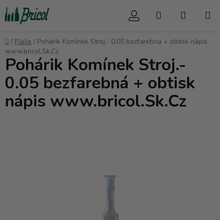
Prejsť
Hľadať
NÁKUP
na
obsah
KOŠÍK
Domov
/
Fľaše
/
Pohárik Komínek Stroj.- 0.05 bezfarebná + obtisk nápis
www.bricol.Sk.Cz
Pohárik Komínek Stroj.-
0.05 bezfarebná + obtisk
nápis www.bricol.Sk.Cz