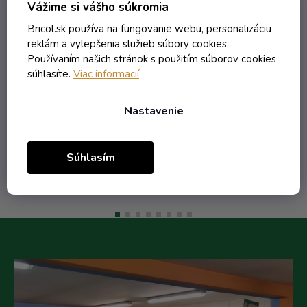
s
bezfarebná + obtisk marhuľa s
Vážime si vášho súkromia
lístkom s nápisom Maruna
Bricol.sk používa na fungovanie webu, personalizáciu
marhuľovica
Skladom
reklám a vylepšenia služieb súbory cookies.
Používaním našich stránok s použitím súborov cookies
súhlasíte.
Viac informacií
12,21 € vrátane DPH
9,93 €
Nastavenie
/ ks
Do košíka
Súhlasím