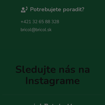
Potrebujete poradit?
+421 32 65 88 328
bricol@bricol.sk
Z
á
p
Sledujte nás na
ä
t
Instagrame
i
e