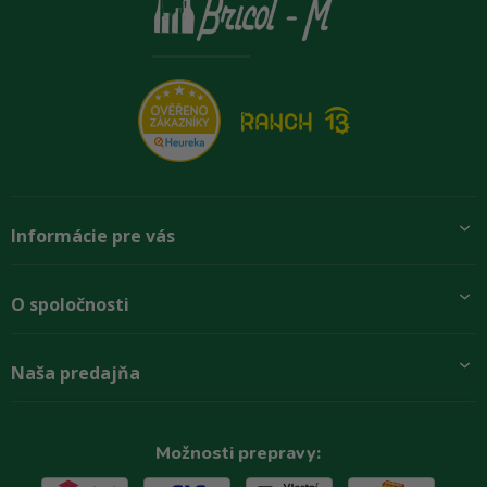
Informácie pre vás
Pridajte sa k nám
O spoločnosti
Preprava a platba
Obchodné podmienky
Aktuality
Naša predajňa
Rady zákazníkom
O firme
Paletové odbery so zľavou
Zastupenie značiek
Podmínky ochrany osobních údajů
Kontakty
Možnosti prepravy: