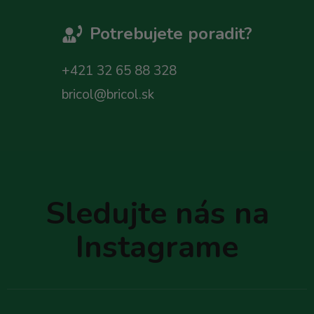
Potrebujete poradit?
+421 32 65 88 328
bricol@bricol.sk
Z
á
p
Sledujte nás na
ä
t
Instagrame
i
e