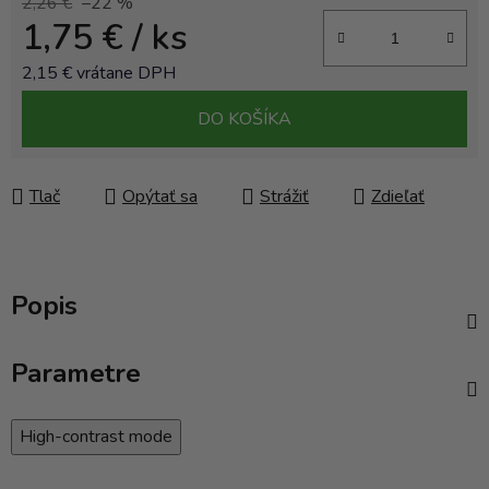
2,26 €
–22 %
1,75 €
/ ks
2,15 € vrátane DPH
Jednotková cena:
DO KOŠÍKA
Tlač
Opýtať sa
Strážiť
Zdieľať
Popis
Parametre
High-contrast mode