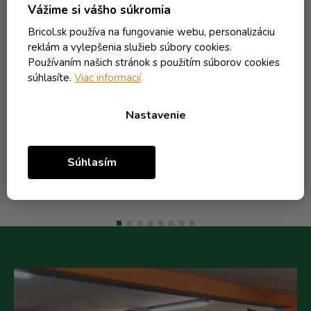
Vážime si vášho súkromia
bezfarebná + obtisk tetrov
Bricol.sk používa na fungovanie webu, personalizáciu
Skladom
reklám a vylepšenia služieb súbory cookies.
Používaním našich stránok s použitím súborov cookies
súhlasíte.
Viac informacií
2,15 € vrátane DPH
1,75 €
/ ks
2,26 €
Nastavenie
(-23%)
Do košíka
Súhlasím