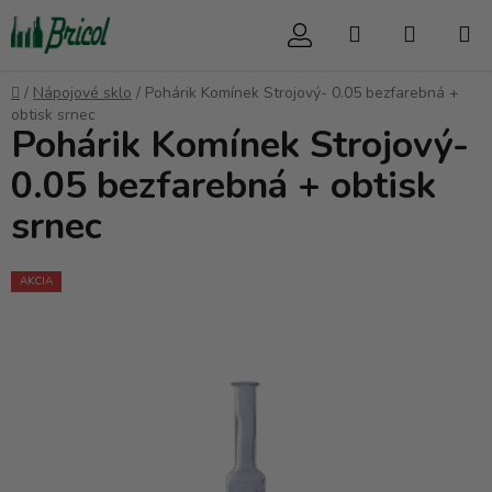
Prejsť
Hľadať
NÁKUP
na
obsah
KOŠÍK
Domov
/
Nápojové sklo
/
Pohárik Komínek Strojový- 0.05 bezfarebná +
obtisk srnec
Pohárik Komínek Strojový-
0.05 bezfarebná + obtisk
srnec
AKCIA