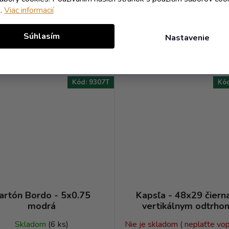
e.
Viac informacií
Súhlasím
Nastavenie
DO KOŠÍKA
DO KOŠÍKA
Kód:
9307T
Kó
artón Bordo - 5x0.75
Kapsľa - 48x29 čiern
modrá
vertikálnym odtrho
Skladom
(6 ks)
Nie je skladom ( neplaťte vopr