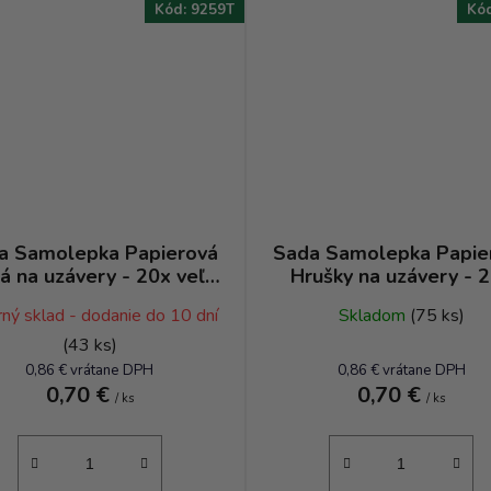
Kód:
9259T
Kó
a Samolepka Papierová
Sada Samolepka Papie
ká na uzávery - 20x veľká
Hrušky na uzávery - 
x malá etiketa - priemer
veľká + 12x malá etike
ný sklad - dodanie do 10 dní
Skladom
(75 ks)
25 mm
priemer 25 mm
(43 ks)
0,86 € vrátane DPH
0,86 € vrátane DPH
0,70 €
0,70 €
/ ks
/ ks