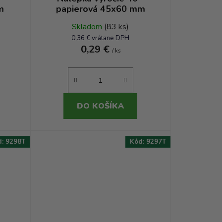
m
papierová 45x60 mm
Skladom
(83 ks)
0,36 € vrátane DPH
0,29 €
/ ks
DO KOŠÍKA
d:
9298T
Kód:
9297T