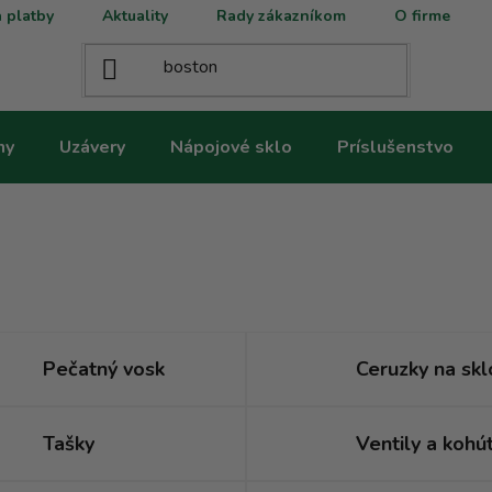
 platby
Aktuality
Rady zákazníkom
O firme
ny
Uzávery
Nápojové sklo
Príslušenstvo
Pečatný vosk
Ceruzky na skl
Tašky
Ventily a kohút