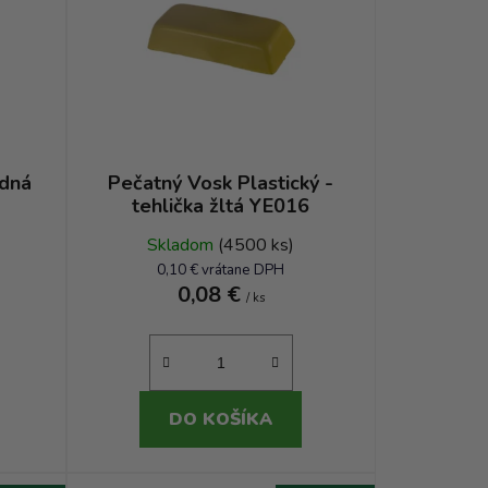
e
p
r
o
d
u
k
edná
Pečatný Vosk Plastický -
tehlička žltá YE016
t
o
Skladom
(4500 ks)
v
0,10 € vrátane DPH
0,08 €
/ ks
DO KOŠÍKA