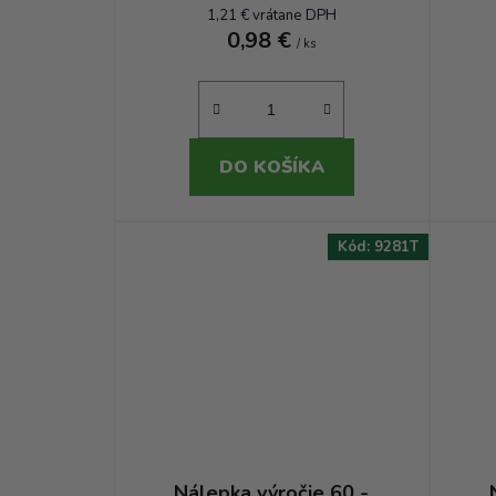
1,21 € vrátane DPH
0,98 €
/ ks
DO KOŠÍKA
Kód:
9281T
Nálepka výročie 60 -