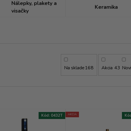
Nálepky, plakety a
Keramika
visačky
Na sklade
Akcia
Nov
168
43
AKCIA
Kód:
0432T
Kó