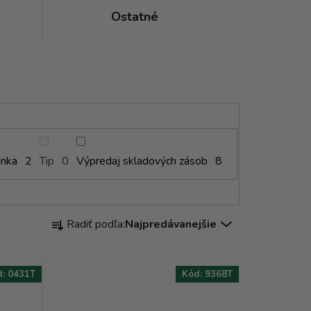
Ostatné
inka
Tip
Výpredaj skladových zásob
2
0
8
R
Radiť podľa:
Najpredávanejšie
a
d
e
d:
0431T
Kód:
9368T
n
i