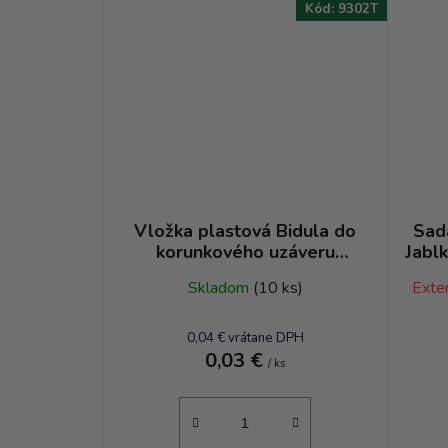
Kód:
9302T
Vložka plastová Bidula do
Sad
korunkového uzáveru
Jabl
sektového 29 - plast biela
+ 12
Skladom
(10 ks)
Exter
0,04 € vrátane DPH
0,03 €
/ ks