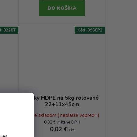
DO KOŠÍKA
d:
9228T
Kód:
9958P2
a s
Tašky HDPE na 5kg rolované
m
22+11x45cm
ed ! )
Nie je skladom ( neplaťte vopred ! )
0,02 € vrátane DPH
0,02 €
/ ks
kies