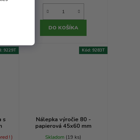
DO KOŠÍKA
d:
9229T
Kód:
9283T
a s
Nálepka výročie 80 -
m
papierová 45x60 mm
ed ! )
Skladom
(19 ks)