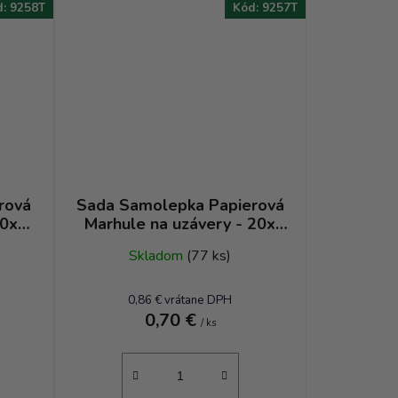
d:
9258T
Kód:
9257T
rová
Sada Samolepka Papierová
20x
Marhule na uzávery - 20x
ta -
veľká + 12x malá etiketa -
Skladom
(77 ks)
priemer 25 mm
0,86 € vrátane DPH
0,70 €
/ ks