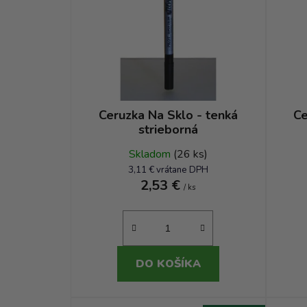
o
v
Ceruzka Na Sklo - tenká
Ce
strieborná
Skladom
(26 ks)
3,11 € vrátane DPH
2,53 €
/ ks
DO KOŠÍKA