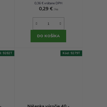
0,36 € vrátane DPH
0,29 €
/ ks
DO KOŠÍKA
d:
9282T
Kód:
9279T
-
Nálepka výročie 40 -