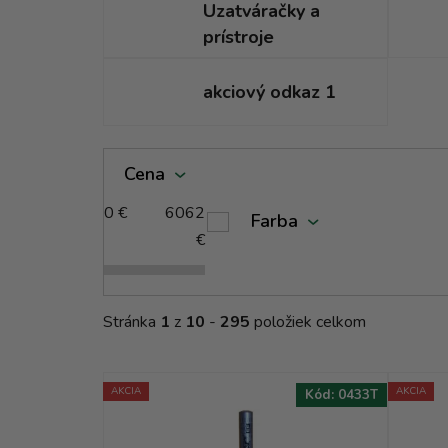
Uzatváračky a
prístroje
akciový odkaz 1
V
Cena
ý
p
0
€
6062
Farba
i
€
s
p
r
Stránka
1
z
10
-
295
položiek celkom
o
d
u
AKCIA
AKCIA
Kód:
0433T
k
t