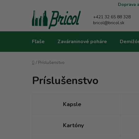
Prejsť
Doprava a
na
obsah
+421 32 65 88 328
bricol@bricol.sk
Fľaše
Zaváraninové poháre
Demižó
Domov
/
Príslušenstvo
Príslušenstvo
Kapsle
Kartóny