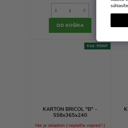
súhlasít
DO KOŠÍKA
Kód:
9986P
KARTON BRICOL "B" -
K
558x365x240
Nie je skladom ( neplaťte vopred ! )