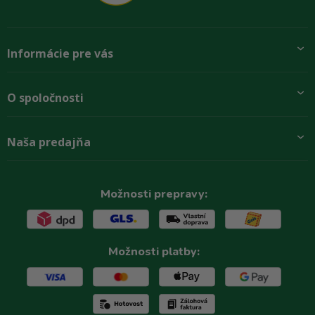
Informácie pre vás
Pridajte sa k nám
O spoločnosti
Preprava a platba
Obchodné podmienky
Aktuality
Naša predajňa
Rady zákazníkom
O firme
Paletové odbery so zľavou
Zastupenie značiek
Podmínky ochrany osobních údajů
Kontakty
Možnosti prepravy:
Možnosti platby: