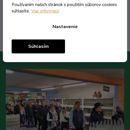
22,71 €
Používaním našich stránok s použitím súborov cookies
/ ks
súhlasíte.
Viac informacií
Do košíka
Nastavenie
Súhlasím