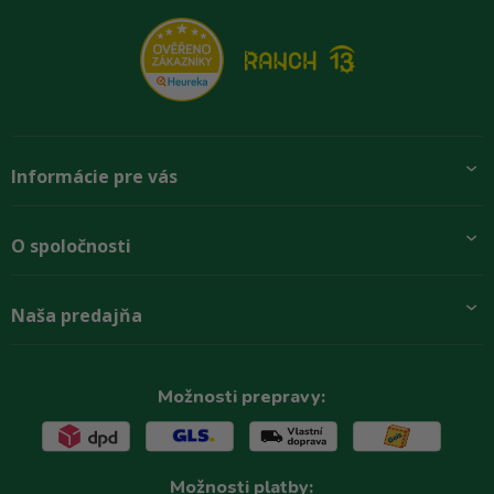
Informácie pre vás
Pridajte sa k nám
O spoločnosti
Preprava a platba
Obchodné podmienky
Aktuality
Naša predajňa
Rady zákazníkom
O firme
Paletové odbery so zľavou
Zastupenie značiek
Podmínky ochrany osobních údajů
Kontakty
Možnosti prepravy:
Možnosti platby: