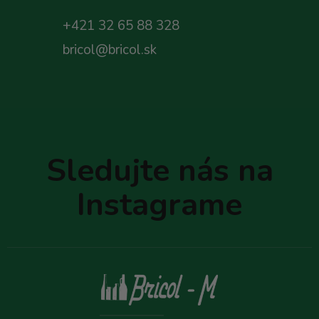
+421 32 65 88 328
bricol@bricol.sk
Z
á
p
Sledujte nás na
ä
t
Instagrame
i
e