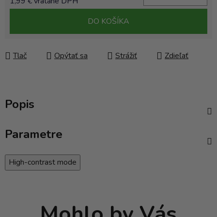
1,99 € vrátane DPH
Jednotková cena:
DO KOŠÍKA
Tlač
Opýtať sa
Strážiť
Zdieľať
Popis
Parametre
High-contrast mode
Mohlo by Vás