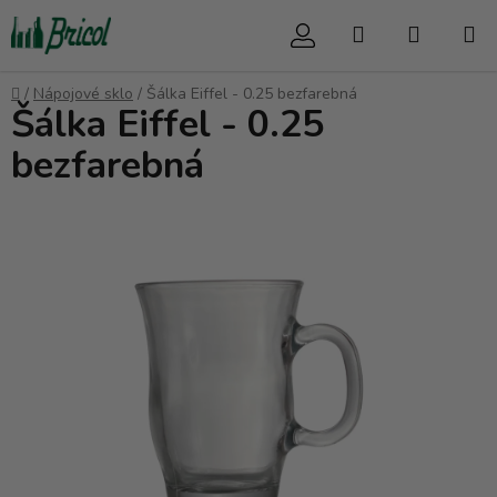
Prejsť
Hľadať
NÁKUP
na
obsah
KOŠÍK
Domov
/
Nápojové sklo
/
Šálka Eiffel - 0.25 bezfarebná
Šálka Eiffel - 0.25
bezfarebná