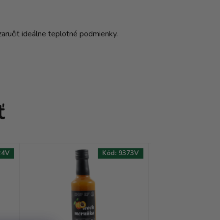
aručiť ideálne teplotné podmienky.
ť
24V
Kód:
9373V