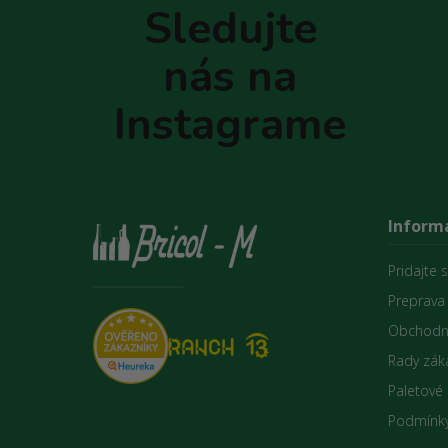
p
Sledujte
ä
t
nás na
i
e
Instagrame
Informá
Pridajte 
Preprava
Obchodn
Rady zák
Paletové
Podmínky