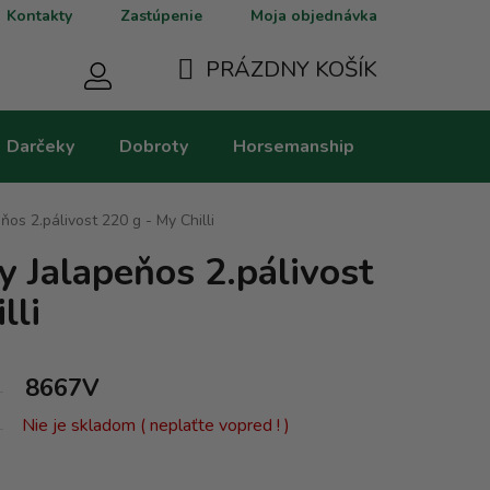
Kontakty
Zastúpenie
Moja objednávka
PRÁZDNY KOŠÍK
NÁKUPNÝ
Darčeky
Dobroty
Horsemanship
Kategorie
KOŠÍK
os 2.pálivost 220 g - My Chilli
y Jalapeňos 2.pálivost
lli
8667V
Nie je skladom ( neplaťte vopred ! )