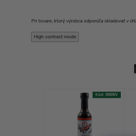
Pri tovare, ktorý výrobca odporúča skladovať v c
High-contrast mode
Kód:
9326V
Kód:
8888V