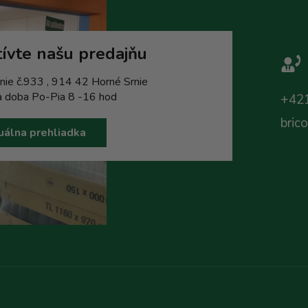
ívte našu predajňu
nie č.933 , 914 42 Horné Srnie
a doba Po-Pia 8 -16 hod
+421
bric
uálna prehliadka