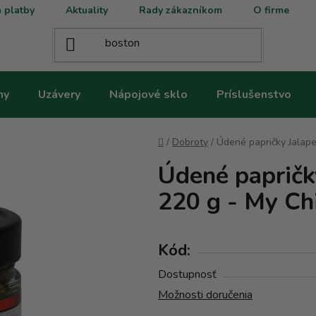
 platby
Aktuality
Rady zákazníkom
O firme
ny
Uzávery
Nápojové sklo
Príslušenstvo
Domov
/
Dobroty
/
Údené papričky Jalapeň
Údené papričk
220 g - My Chi
Kód:
Dostupnosť
Možnosti doručenia