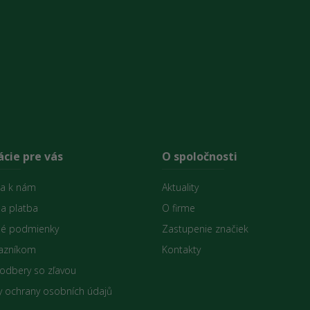
cie pre vás
O spoločnosti
sa k nám
Aktuality
 a platba
O firme
é podmienky
Zastupenie značiek
azníkom
Kontakty
 odbery so zľavou
 ochrany osobních údajů