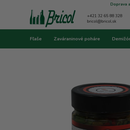
Prejsť
Doprava a
na
obsah
+421 32 65 88 328
bricol@bricol.sk
Fľaše
Zaváraninové poháre
Demižó