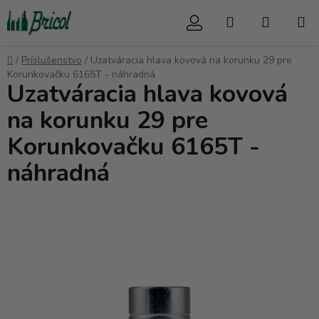
Prejsť
Hľadať
NÁKUP
na
obsah
KOŠÍK
Domov
/
Príslušenstvo
/
Uzatváracia hlava kovová na korunku 29 pre
Korunkovačku 6165T - náhradná
Uzatváracia hlava kovová
na korunku 29 pre
Korunkovačku 6165T -
náhradná