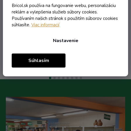
6165T - náhradná
Bricol.sk používa na fungovanie webu, personalizáciu
Externý sklad - dodanie do 10 dní
reklám a vylepšenia služieb súbory cookies.
Používaním našich stránok s použitím súborov cookies
súhlasíte.
Viac informacií
15,61 € vrátane DPH
12,69 €
/ ks
Nastavenie
Do košíka
Súhlasím