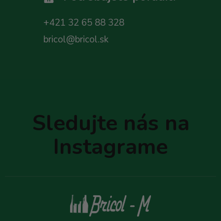
+421 32 65 88 328
bricol@bricol.sk
Z
á
p
Sledujte nás na
ä
t
Instagrame
i
e