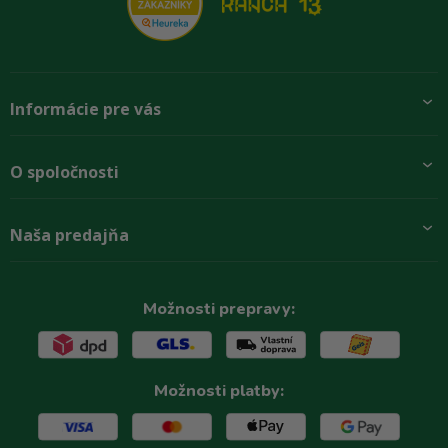
Informácie pre vás
Pridajte sa k nám
O spoločnosti
Preprava a platba
Obchodné podmienky
Aktuality
Naša predajňa
Rady zákazníkom
O firme
Paletové odbery so zľavou
Zastupenie značiek
Podmínky ochrany osobních údajů
Kontakty
Možnosti prepravy:
Možnosti platby: