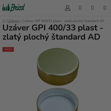
Prejsť
Hľadať
NÁKUP
na
obsah
KOŠÍK
Domov
/
Uzávery
/
Uzáver GPI 400/33 plast - zlatý plochý štandard AD
Uzáver GPI 400/33 plast -
zlatý plochý štandard AD
AKCIA