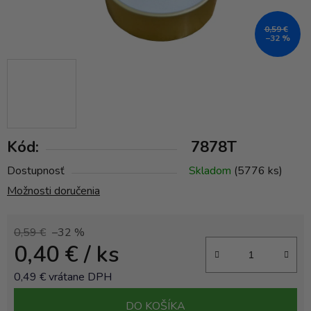
0,59 €
–32 %
Kód:
7878T
Dostupnosť
Skladom
(5776 ks)
Možnosti doručenia
0,59 €
–32 %
0,40 €
/ ks
0,49 € vrátane DPH
Jednotková cena:
DO KOŠÍKA