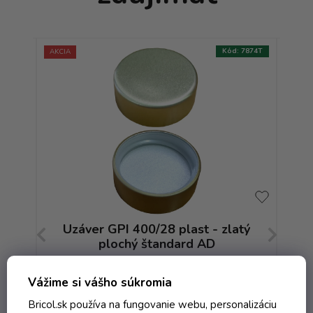
:
9154T
Kód:
7874T
AKCIA
AKCIA
 s
Uzáver GPI 400/28 plast - zlatý
Uz
plochý štandard AD
Skladom
Vážime si vášho súkromia
Bricol.sk používa na fungovanie webu, personalizáciu