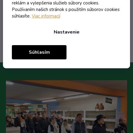
0,49 € vrátane DPH
reklám a vylepšenia služieb súbory cookies.
0,40 €
/ ks
Používaním našich stránok s použitím súborov cookies
0,48 €
(-17%)
súhlasíte.
Viac informacií
Nastavenie
Do košíka
Súhlasím