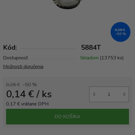
0,28 €
–50 %
Kód:
5884T
Dostupnosť
Skladom
(13753 ks)
Možnosti doručenia
0,28 €
–50 %
0,14 €
/ ks
0,17 € vrátane DPH
Jednotková cena:
DO KOŠÍKA