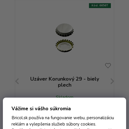
:
6687T
Kód:
6656T
ný
Uzáver Korunkový 29 - biely
plech
Skladom
Vážime si vášho súkromia
Bricol.sk používa na fungovanie webu, personalizáciu
0,18 € vrátane DPH
reklám a vylepšenia služieb súbory cookies.
0,15 €
/ ks