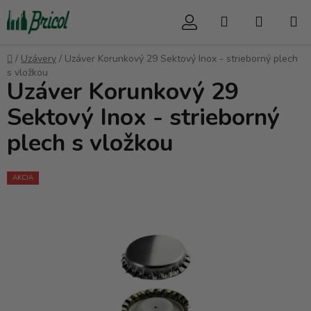
Prejsť
Hľadať
NÁKUP
na
obsah
KOŠÍK
Domov
/
Uzávery
/
Uzáver Korunkový 29 Sektový Inox - strieborný plech
s vložkou
Uzáver Korunkový 29
Sektový Inox - strieborný
plech s vložkou
AKCIA