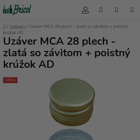
Prejsť
Hľadať
NÁKUP
na
obsah
KOŠÍK
Domov
/
Uzávery
/
Uzáver MCA 28 plech - zlatá so závitom + poistný
krúžok AD
Uzáver MCA 28 plech -
zlatá so závitom + poistný
krúžok AD
AKCIA