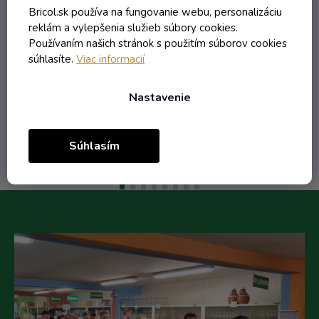
Skladom
Bricol.sk používa na fungovanie webu, personalizáciu
reklám a vylepšenia služieb súbory cookies.
0,21 € vrátane DPH
Používaním našich stránok s použitím súborov cookies
0,17 €
súhlasíte.
Viac informacií
/ ks
0,25 €
(-32%)
Nastavenie
Do košíka
Súhlasím