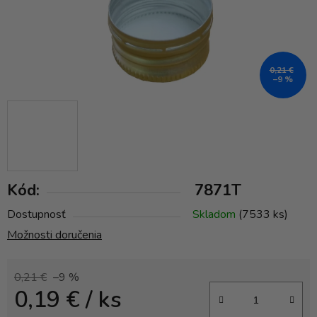
0,21 €
–9 %
Kód:
7871T
Dostupnosť
Skladom
(7533 ks)
Možnosti doručenia
0,21 €
–9 %
0,19 €
/ ks