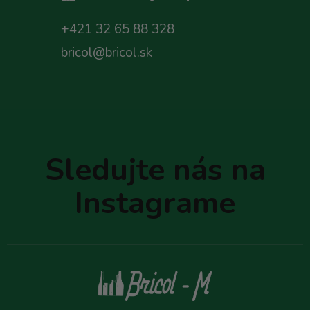
+421 32 65 88 328
bricol@bricol.sk
Z
á
p
Sledujte nás na
ä
t
Instagrame
i
e