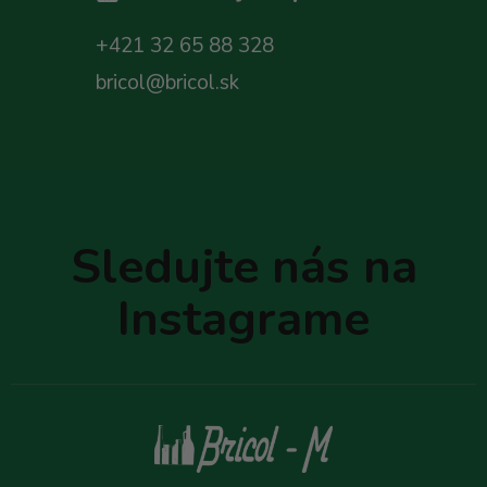
+421 32 65 88 328
bricol@bricol.sk
Z
á
p
Sledujte nás na
ä
t
Instagrame
i
e