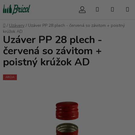
Prejsť
Hľadať
NÁKUP
na
obsah
KOŠÍK
Domov
/
Uzávery
/
Uzáver PP 28 plech - červená so závitom + poistný
krúžok AD
Uzáver PP 28 plech -
červená so závitom +
poistný krúžok AD
AKCIA