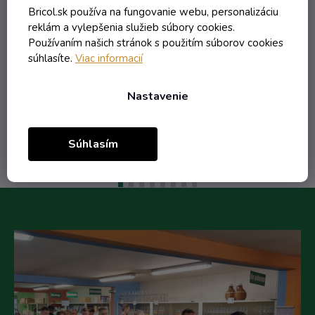
Skladom
Bricol.sk používa na fungovanie webu, personalizáciu
reklám a vylepšenia služieb súbory cookies.
0,21 € vrátane DPH
Používaním našich stránok s použitím súborov cookies
0,17 €
súhlasíte.
Viac informacií
/ ks
0,25 €
(-32%)
Nastavenie
Do košíka
Súhlasím