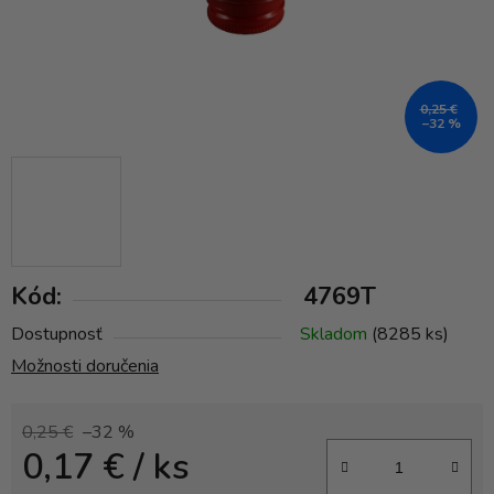
0,25 €
–32 %
Kód:
4769T
Dostupnosť
Skladom
(8285 ks)
Možnosti doručenia
0,25 €
–32 %
0,17 €
/ ks